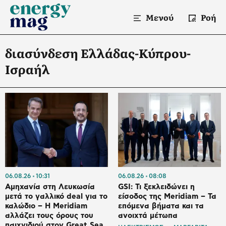
Μενού
Ροή
διασύνδεση Ελλάδας-Κύπρου-
Ισραήλ
06.08.26
10:31
06.08.26
08:08
Αμηχανία στη Λευκωσία
GSI: Τι ξεκλειδώνει η
μετά το γαλλικό deal για το
είσοδος της Meridiam – Τα
καλώδιο – Η Meridiam
επόμενα βήματα και τα
αλλάζει τους όρους του
ανοιχτά μέτωπα
παιχνιδιού στον Great Sea