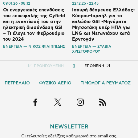
09.01.26
08:12
22.12.25
22:45
Οι ενεργειακές επενδύσεις
Ισχυρή δέσμευση Ελλάδας-
του επικεφαλής της Cyfield
Κύπρου-Ισραήλ για το
και η εναντίωσή του στην
καλώδιο GSI -Μηνύματα
ηλεκτρική διασύνδεση GSI
Μητσοτάκη υπέρ ΗΠΑ για
– Τι έλεγε τον Φεβρουάριο
LNG και Νετανιάχου κατά
του 2024
Ερντογάν
ΕΝΕΡΓΕΙΑ — ΝΙΚΟΣ ΦΙΛΙΠΠΙΔΗΣ
ΕΝΕΡΓΕΙΑ — ΣΥΛΒΙΑ
ΧΡΙΣΤΟΦΟΡΟΥ
1
Προηγούμενη
ΠΡΟΗΓΟΥΜΕΝΗ
Next
ΕΠΟΜΕΝΗ
σελίδα
page
ΠΕΤΡΕΛΑΙΟ
ΦΥΣΙΚΟ ΑΕΡΙΟ
ΤΙΜΟΛΟΓΙΑ ΡΕΥΜΑΤΟΣ
NEWSLETTER
Οι τελευταίες εξελίξεις καθημερινά στο email σας.