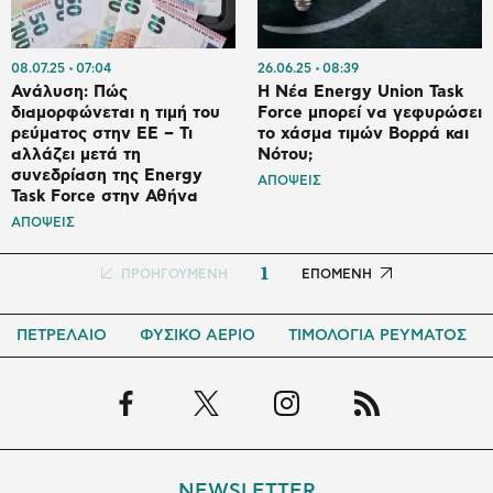
08.07.25
07:04
26.06.25
08:39
Ανάλυση: Πώς
Η Νέα Energy Union Task
διαμορφώνεται η τιμή του
Force μπορεί να γεφυρώσει
ρεύματος στην ΕΕ – Τι
το χάσμα τιμών Βορρά και
αλλάζει μετά τη
Νότου;
συνεδρίαση της Energy
ΑΠΟΨΕΙΣ
Task Force στην Αθήνα
ΑΠΟΨΕΙΣ
1
Προηγούμενη
ΠΡΟΗΓΟΥΜΕΝΗ
Next
ΕΠΟΜΕΝΗ
σελίδα
page
ΠΕΤΡΕΛΑΙΟ
ΦΥΣΙΚΟ ΑΕΡΙΟ
ΤΙΜΟΛΟΓΙΑ ΡΕΥΜΑΤΟΣ
NEWSLETTER