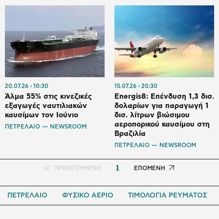
20.07.26
10:30
15.07.26
20:30
Άλμα 55% στις κινεζικές
Energis8: Επένδυση 1,3 δισ.
εξαγωγές ναυτιλιακών
δολαρίων για παραγωγή 1
καυσίμων τον Ιούνιο
δισ. λίτρων βιώσιμου
αεροπορικού καυσίμου στη
ΠΕΤΡΕΛΑΙΟ — NEWSROOM
Βραζιλία
ΠΕΤΡΕΛΑΙΟ — NEWSROOM
1
Προηγούμενη
ΠΡΟΗΓΟΥΜΕΝΗ
Next
ΕΠΟΜΕΝΗ
σελίδα
page
ΠΕΤΡΕΛΑΙΟ
ΦΥΣΙΚΟ ΑΕΡΙΟ
ΤΙΜΟΛΟΓΙΑ ΡΕΥΜΑΤΟΣ