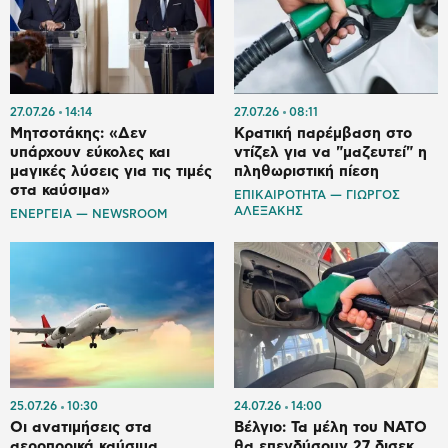
27.07.26
14:14
27.07.26
08:11
Μητσοτάκης: «Δεν
Κρατική παρέμβαση στο
υπάρχουν εύκολες και
ντίζελ για να "μαζευτεί" η
μαγικές λύσεις για τις τιμές
πληθωριστική πίεση
στα καύσιμα»
ΕΠΙΚΑΙΡΟΤΗΤΑ — ΓΙΩΡΓΟΣ
ΑΛΕΞΑΚΗΣ
ΕΝΕΡΓΕΙΑ — NEWSROOM
25.07.26
10:30
24.07.26
14:00
Οι ανατιμήσεις στα
Βέλγιο: Τα μέλη του ΝΑΤΟ
αεροπορικά καύσιμα
θα επενδύσουν 27 δισεκ.