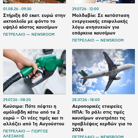
01.08.26
09:30
29.07.26
12:00
Στήριξη 60 εκατ. ευρώ στην
Μολδαβία: Σε κατάσταση
ακτοπλοΐα με φόντο το
ενεργειακής επιφυλακής
υψηλό κόστος καυσίμων
λόγω ανησυχιών για
επάρκεια καυσίμων
ΠΕΤΡΕΛΑΙΟ — NEWSROOM
ΠΕΤΡΕΛΑΙΟ — NEWSROOM
29.07.26
08:20
28.07.26
18:00
Καύσιμα: Πότε πέφτει η
Αεροπορικές εταιρείες
αμόλυβδη κάτω από τα 2
ΗΠΑ: Το ράλι στις τιμές
ευρώ – Οι νέες τιμές και τι
καυσίμων ανατρέπει τις
αλλάζει από 1η Αυγούστου
προβλέψεις κερδών για το
2026
ΠΕΤΡΕΛΑΙΟ — ΓΙΩΡΓΟΣ
ΑΛΕΞΑΚΗΣ
ΠΕΤΡΕΛΑΙΟ — NEWSROOM