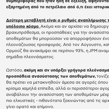
συμπεριφοράς που ήταν ήδη σε εξέλιξη, αφήνοντας
εξαρτημένη από το πετρέλαιο από ό,τι έχει ιστορι
Δεύτερη μεταβλητή είναι ο ρυθμός αναπλήρωσης 
υπόλοιπο κόσμο
.
Ακόμα και αν αρχίσει να δημιουρ
βραχυπρόθεσμα, οι προσπάθειες για την ανασύστ
αποθεμάτων θα μπορούσαν να απορροφήσουν ένα 
πλεονάζουσας προσφοράς. Από τον Αύγουστο, καθ
Ορμούζ θα ανακάμψει σε περίπου 93%, η JPM αναμ
σημάδια πλεονάσματος.
Ωστόσο,
ακόμη και αν υπάρξει γρήγορα πλεόνασμα
προσπάθεια ανασύστασης των αποθεμάτων,
τονίζε
θα πρέπει να μετακινηθούν άμεσα σε αγορές όπο
κρίσιμα χαμηλά επίπεδα, αλλά οι περισσότεροι αγο
αναβάλουν την ανασύσταση των αποθεμάτων μέχρι 
πιο ελκυστικές - πιθανότατα ξεκινώντας από τις αρ
γίνει ορατό και επίμονο.