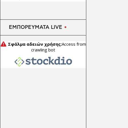
CEO Ράιαν Λανς μετά από 14
χρόνια – Ισχυρά κέρδη και
αλλαγή ηγεσίας
ΕΜΠΟΡΕΥΜΑΤΑ LIVE