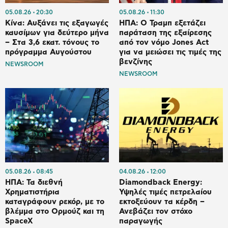
05.08.26
20:30
05.08.26
11:30
Κίνα: Αυξάνει τις εξαγωγές
ΗΠΑ: Ο Τραμπ εξετάζει
καυσίμων για δεύτερο μήνα
παράταση της εξαίρεσης
– Στα 3,6 εκατ. τόνους το
από τον νόμο Jones Act
πρόγραμμα Αυγούστου
για να μειώσει τις τιμές της
βενζίνης
NEWSROOM
NEWSROOM
05.08.26
08:45
04.08.26
12:00
ΗΠΑ: Τα διεθνή
Diamondback Energy:
Χρηματιστήρια
Υψηλές τιμές πετρελαίου
καταγράφουν ρεκόρ, με το
εκτοξεύουν τα κέρδη –
βλέμμα στο Ορμούζ και τη
Ανεβάζει τον στόχο
SpaceX
παραγωγής