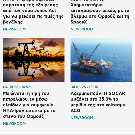
παράταση της εξαίρεσης
Χρηματιστήρια
από τον νόμο Jones Act
καταγράφουν ρεκόρ, με το
για να μειώσει τις τιμές της
βλέμμα στο Ορμούζ και τη
βενζίνης
SpaceX
NEWSROOM
NEWSROOM
04.08.26
16:52
04.08.26
15:00
Μειώνεται η τιμή του
Αζερμπαϊτζάν: Η SOCAR
πετρελαίου εν μέσω
αυξάνει στο 35,3% το
ελπίδων για συμφωνία
μερίδιό της στο κοίτασμα
ΗΠΑ-Ιράν σχετικά με το
ACG
στενό του Ορμούζ
NEWSROOM
NEWSROOM