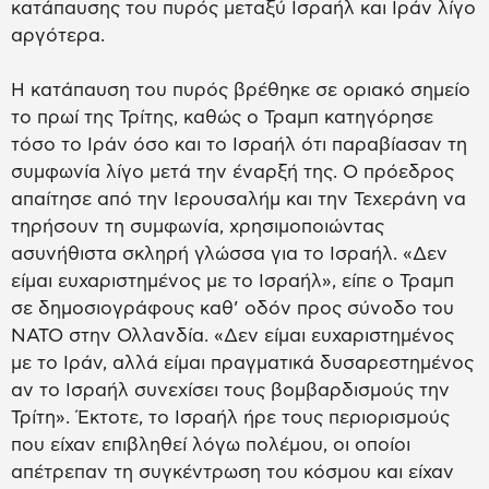
κατάπαυσης του πυρός μεταξύ Ισραήλ και Ιράν λίγο
αργότερα.
Η κατάπαυση του πυρός βρέθηκε σε οριακό σημείο
το πρωί της Τρίτης, καθώς ο Τραμπ κατηγόρησε
τόσο το Ιράν όσο και το Ισραήλ ότι παραβίασαν τη
συμφωνία λίγο μετά την έναρξή της. Ο πρόεδρος
απαίτησε από την Ιερουσαλήμ και την Τεχεράνη να
τηρήσουν τη συμφωνία, χρησιμοποιώντας
ασυνήθιστα σκληρή γλώσσα για το Ισραήλ. «Δεν
είμαι ευχαριστημένος με το Ισραήλ», είπε ο Τραμπ
σε δημοσιογράφους καθ’ οδόν προς σύνοδο του
ΝΑΤΟ στην Ολλανδία. «Δεν είμαι ευχαριστημένος
με το Ιράν, αλλά είμαι πραγματικά δυσαρεστημένος
αν το Ισραήλ συνεχίσει τους βομβαρδισμούς την
Τρίτη». Έκτοτε, το Ισραήλ ήρε τους περιορισμούς
που είχαν επιβληθεί λόγω πολέμου, οι οποίοι
απέτρεπαν τη συγκέντρωση του κόσμου και είχαν