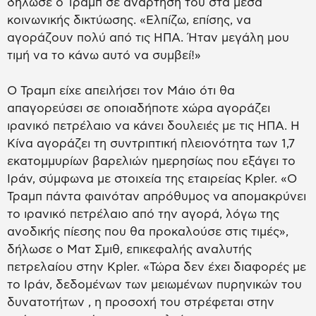
δήλωσε ο Τραμπ σε ανάρτησή του στα μέσα
κοινωνικής δικτύωσης. «Ελπίζω, επίσης, να
αγοράζουν πολύ από τις ΗΠΑ. Ήταν μεγάλη μου
τιμή να το κάνω αυτό να συμβεί!»
Ο Τραμπ είχε απειλήσει τον Μάιο ότι θα
απαγορεύσει σε οποιαδήποτε χώρα αγοράζει
ιρανικό πετρέλαιο να κάνει δουλειές με τις ΗΠΑ. Η
Κίνα αγοράζει τη συντριπτική πλειονότητα των 1,7
εκατομμυρίων βαρελιών ημερησίως που εξάγει το
Ιράν, σύμφωνα με στοιχεία της εταιρείας Kpler. «Ο
Τραμπ πάντα φαινόταν απρόθυμος να απομακρύνει
το ιρανικό πετρέλαιο από την αγορά, λόγω της
ανοδικής πίεσης που θα προκαλούσε στις τιμές»,
δήλωσε ο Ματ Σμιθ, επικεφαλής αναλυτής
πετρελαίου στην Kpler. «Τώρα δεν έχει διαφορές με
το Ιράν, δεδομένων των μειωμένων πυρηνικών του
δυνατοτήτων , η προσοχή του στρέφεται στην