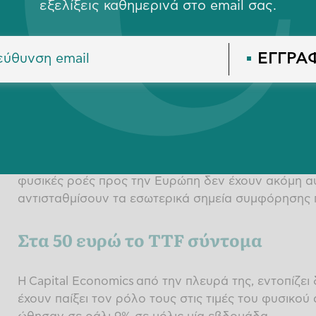
εξελίξεις καθημερινά στο email σας.
Γεωπολιτική αποσύνδεση
ΕΓΓΡΑ
Η αποσύνδεση μεταξύ των τιμών πετρελαίου και φ
σημειώθηκε καθώς η ναυτιλιακή κυκλοφορία άρχισε
Στενών του Ορμούζ μετά την σημαντική εξέλιξη στ
Ενώ η επανέναρξη των ομαλών θαλάσσιων logistics 
παρατεταμένη διακοπή των ροών LNG του Κατάρ, οι
φυσικές ροές προς την Ευρώπη δεν έχουν ακόμη αυ
αντισταθμίσουν τα εσωτερικά σημεία συμφόρησης
Στα 50 ευρώ το TTF σύντομα
Η Capital Economics από την πλευρά της, εντοπίζει 
έχουν παίξει τον ρόλο τους στις τιμές του φυσικού 