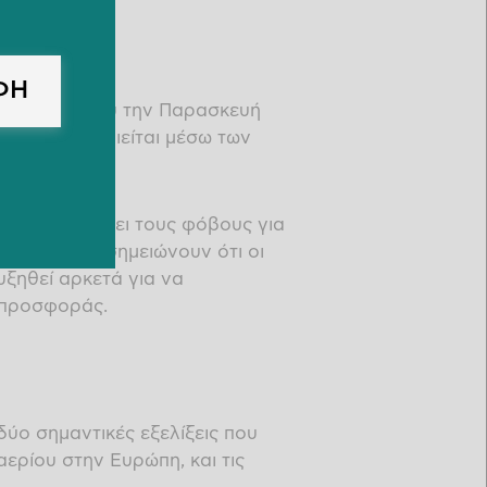
ΦΗ
υσικού αερίου την Παρασκευή
 να ομαλοποιείται μέσω των
η Ντόχα.
έχει μετριάσει τους φόβους για
 αναλυτές σημειώνουν ότι οι
ξηθεί αρκετά για να
 προσφοράς.
δύο σημαντικές εξελίξεις που
αερίου στην Ευρώπη, και τις