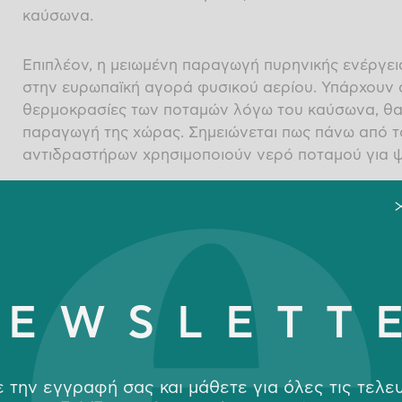
καύσωνα.
Επιπλέον, η μειωμένη παραγωγή πυρηνικής ενέργεια
στην ευρωπαϊκή αγορά φυσικού αερίου. Υπάρχουν α
θερμοκρασίες των ποταμών λόγω του καύσωνα, θα
παραγωγή της χώρας. Σημειώνεται πως πάνω από τ
αντιδραστήρων χρησιμοποιούν νερό ποταμού για ψ
Έτσι, καθώς η αναπλήρωση των αποθεμάτων προχ
συνηθισμένο ρυθμό, οποιαδήποτε παρατεταμένη δι
αποστολές LNG ή παρατεταμένοι καλοκαιρινοί κα
προκαλέσουν μια ακόμη απότομη αύξηση των τιμών
αγοραστικής περιόδου.
NEWSLETT
Η ανθεκτικότητα της αγοράς στις γεωπολιτικές ειδ
επίσης πόσο περιορισμένο παραμένει το περιθώριο
 την εγγραφή σας και μάθετε για όλες τις τελε
την ευρύτερη αναδιάταξη από το ρωσικό φυσικό αέ