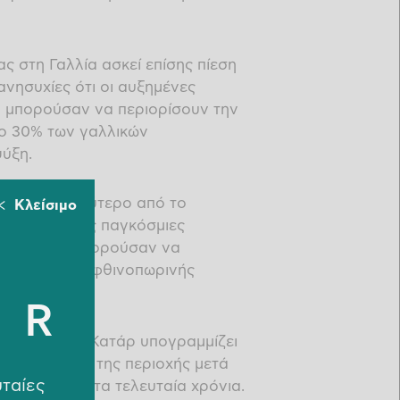
ς στη Γαλλία ασκεί επίσης πίεση
νησυχίες ότι οι αυξημένες
 μπορούσαν να περιορίσουν την
ο 30% των γαλλικών
ύξη.
ωρά με βραδύτερο από το
Κλείσιμο
αταραχή στις παγκόσμιες
ύσωνες θα μπορούσαν να
 ενόψει της φθινοπωρινής
ER
ήσεις από το Κατάρ υπογραμμίζει
 εφοδιασμού της περιοχής μετά
υταίες
ριο αγωγών τα τελευταία χρόνια.