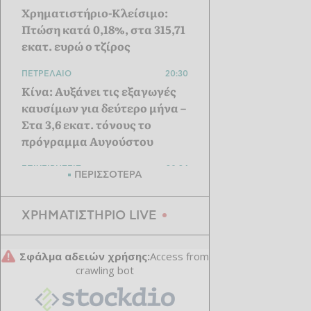
Χρηματιστήριο-Κλείσιμο:
Πτώση κατά 0,18%, στα 315,71
εκατ. ευρώ ο τζίρος
ΠΕΤΡΕΛΑΙΟ
20:30
Κίνα: Αυξάνει τις εξαγωγές
καυσίμων για δεύτερο μήνα –
Στα 3,6 εκατ. τόνους το
πρόγραμμα Αυγούστου
ΕΠΙΧΕΙΡΗΣΕΙΣ
20:24
ΠΕΡΙΣΣΟΤΕΡΑ
ΔΕΗ: Σε τροχιά για EBITDA
2,4 δισ. ευρώ – Προχωρούν
ΧΡΗΜΑΤΙΣΤΗΡΙΟ LIVE
data center και συνεργασία
με Vodafone
ΕΠΙΧΕΙΡΗΣΕΙΣ
20:05
Viohalco: Άλμα 62% στα
κέρδη προ φόρων - Νέα