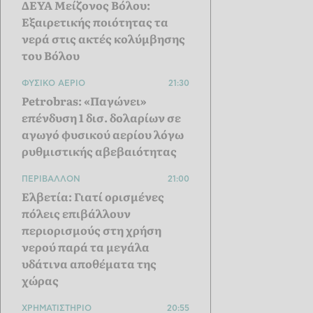
ΔΕΥΑ Μείζονος Βόλου:
Εξαιρετικής ποιότητας τα
νερά στις ακτές κολύμβησης
του Βόλου
ΦΥΣΙΚΟ ΑΕΡΙΟ
21:30
Petrobras: «Παγώνει»
επένδυση 1 δισ. δολαρίων σε
αγωγό φυσικού αερίου λόγω
ρυθμιστικής αβεβαιότητας
ΠΕΡΙΒΑΛΛΟΝ
21:00
Ελβετία: Γιατί ορισμένες
πόλεις επιβάλλουν
περιορισμούς στη χρήση
νερού παρά τα μεγάλα
υδάτινα αποθέματα της
χώρας
ΧΡΗΜΑΤΙΣΤΗΡΙΟ
20:55