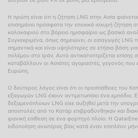
ώθησαν σε ράλι 9% σε μόλις μία εβδομάδα.
Η πρώτη είναι ότι η ζήτηση LNG στην Ασία φαίνεται 
επισημάνει πρόσφατα την εποχικά ισχυρή ζήτηση στ
καλοκαιριού στο βόρειο ημισφαίριο ως βασικό ανοδι
Συγκεκριμένα, όπως σημειώνει, οι εισαγωγές LNG τ
σημαντικά και είναι υψηλότερες σε ετήσια βάση γ
πολέμου στο Ιράν. Αυτό αντικατοπτρίζεται επίσης
καταβάλλουν οι Ασιάτες αγοραστές, γεγονός που 
Ευρώπη.
Ο δεύτερος λόγος είναι ότι οι προσπάθειες του Κα
εξαγωγών LNG έχουν αντιμετωπίσει ένα εμπόδιο. 
δεξαμενόπλοιων LNG είχε αυξηθεί μετά την υπογρ
αποστολές από το Κατάρ επιβραδύνθηκαν και δια
ιρανική επίθεση σε ένα φορτηγό πλοίο. Η QatarEne
ειδοποίηση ανωτέρας βίας κατά έναν επιπλέον μήνα