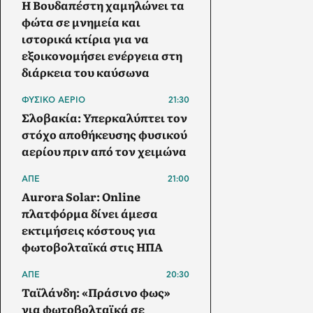
Η Βουδαπέστη χαμηλώνει τα
φώτα σε μνημεία και
ιστορικά κτίρια για να
εξοικονομήσει ενέργεια στη
διάρκεια του καύσωνα
ΦΥΣΙΚΟ ΑΕΡΙΟ
21:30
Σλοβακία: Υπερκαλύπτει τον
στόχο αποθήκευσης φυσικού
αερίου πριν από τον χειμώνα
ΑΠΕ
21:00
Aurora Solar: Online
πλατφόρμα δίνει άμεσα
εκτιμήσεις κόστους για
φωτοβολταϊκά στις ΗΠΑ
ΑΠΕ
20:30
Ταϊλάνδη: «Πράσινο φως»
για φωτοβολταϊκά σε