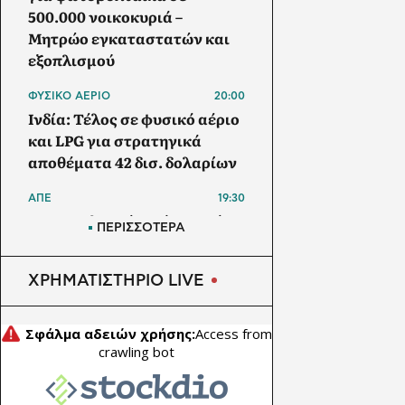
500.000 νοικοκυριά –
Μητρώο εγκαταστατών και
εξοπλισμού
ΦΥΣΙΚΟ ΑΕΡΙΟ
20:00
Ινδία: Τέλος σε φυσικό αέριο
και LPG για στρατηγικά
αποθέματα 42 δισ. δολαρίων
ΑΠΕ
19:30
Μπανγκλαντές: Πάνω από 1
ΠΕΡΙΣΣΟΤΕΡΑ
GW τα φωτοβολταϊκά στις
στέγες – Στα 5,5 GW ο στόχος
ΧΡΗΜΑΤΙΣΤΗΡΙΟ LIVE
έως το 2030
ΗΛΕΚΤΡΙΚΟ ΑΥΤΟΚΙΝΗΤΟ
19:00
Το Nissan Qashqai με το νέο
σύστημα e-POWER κατακτά
ρεκόρ Guinness