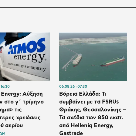
16:30
06.08.26
07:30
 Energy: Αύξηση
Βόρεια Ελλάδα: Tι
 στο γ΄ τρίμηνο
συμβαίνει με τα FSRUs
ημα» τις
Θράκης, Θεσσαλονίκης –
τερες χρεώσεις
Τα σχέδια των 850 εκατ.
ύ αερίου
από Helleniq Energy,
Gastrade
OM