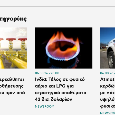
τηγορίας
06.08.26
20:00
06.08.26
ερκαλύπτει
Ινδία: Τέλος σε φυσικό
Atmos
ποθήκευσης
αέριο και LPG για
κερδών
ου πριν από
στρατηγικά αποθέματα
με «όχ
42 δισ. δολαρίων
υψηλό
φυσικο
NEWSROOM
NEWSRO