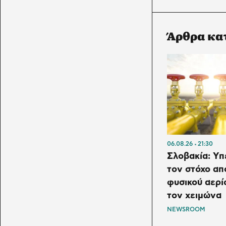
Άρθρα κα
06.08.26
21:30
Σλοβακία: Υπ
τον στόχο α
φυσικού αερί
τον χειμώνα
NEWSROOM