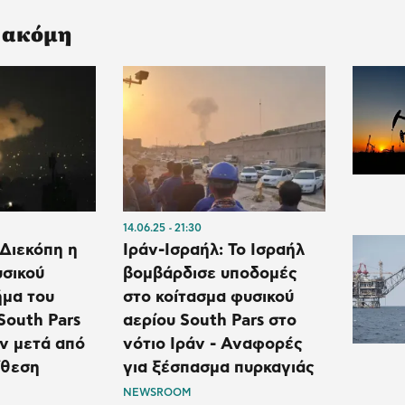
 ακόμη
14.06.25
21:30
 Διεκόπη η
Ιράν-Ισραήλ: Το Ισραήλ
σικού
βομβάρδισε υποδομές
ήμα του
στο κοίτασμα φυσικού
South Pars
αερίου South Pars στο
άν μετά από
νότιο Ιράν - Αναφορές
ίθεση
για ξέσπασμα πυρκαγιάς
NEWSROOM