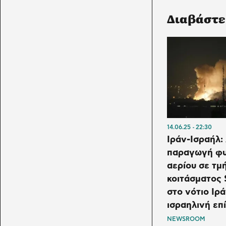
Διαβάστε
14.06.25
22:30
Ιράν-Ισραήλ:
παραγωγή φυ
αερίου σε τμ
κοιτάσματος 
στο νότιο Ιρ
ισραηλινή επ
NEWSROOM