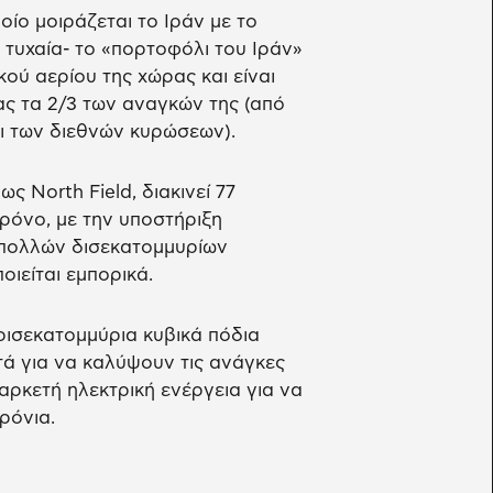
οίο μοιράζεται το Ιράν με το
 τυχαία- το «πορτοφόλι του Ιράν»
ύ αερίου της χώρας και είναι
ας τα 2/3 των αναγκών της (από
αι των διεθνών κυρώσεων).
ς North Field, διακινεί 77
ρόνο, με την υποστήριξη
α πολλών δισεκατομμυρίων
οιείται εμπορικά.
ρισεκατομμύρια κυβικά πόδια
τά για να καλύψουν τις ανάγκες
αρκετή ηλεκτρική ενέργεια για να
ρόνια.