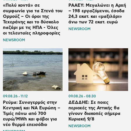
«Πολύ κοντά» σε
ΡΑΑΕΥ: Μεγαλώνει η Αρχή
συμφωνία για τα Στενά του
– 198 εργαζόμενοι, έσοδα
Ορμούζ – Οι όροι της
24,3 εκατ. και «μαξιλάρι»
Τεχεράνης και το δύσκολο
άνω των 72 εκατ. ευρώ
παζάρι με τις ΗΠΑ - Όλες
NEWSROOM
οι τελευταίες πληροφορίες
NEWSROOM
09.08.26
11:12
09.08.26
08:30
Ρεύμα: Συναγερμός στην
ΔΕΔΔΗΕ: Σε ποιες
Κεντρική και ΝΑ Ευρώπη –
περιοχές της Αττικής θα
Τιμές πάνω από 700
γίνουν διακοπές σήμερα
ευρώ/MWh και φόβοι για
Κυριακή 9/8
νέο θερμό επεισόδιο
NEWSROOM