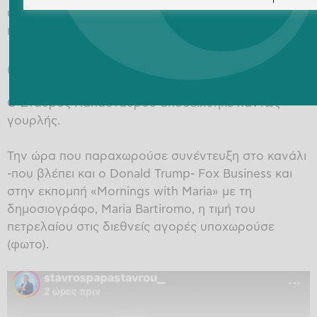
υπουργών Ενέργειας της πρωτοβουλίας 3+1 θα
πραγματοποιηθεί στο Ισραήλ
Ο Σταύρος στα… κόκκινα
Ο Σταύρος Παπασταύρου αποδείχθηκε πάντως
γουρλής.
Την ώρα που παραχωρούσε συνέντευξη στο κανάλι
-που βλέπει και ο Donald Trump- Fox Business και
στην εκπομπή «Mornings with Maria» με τη
δημοσιογράφο, Maria Bartiromo, η τιμή του
πετρελαίου στις διεθνείς αγορές υποχωρούσε
(φωτο).