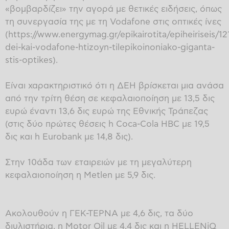
«βομβαρδίζει» την αγορά με θετικές ειδήσεις, όπως
τη συνεργασία της με τη Vodafone στις οπτικές ίνες
(https://www.energymag.gr/epikairotita/epiheiriseis/1
dei-kai-vodafone-htizoyn-tilepikoinoniako-giganta-
stis-optikes).
Είναι χαρακτηριστικό ότι η ΔΕΗ βρίσκεται μια ανάσα
από την τρίτη θέση σε κεφαλαιοποίηση με 13,5 δις
ευρώ έναντι 13,6 δις ευρώ της Εθνικής Τράπεζας
(στις δύο πρώτες θέσεις h Coca-Cola HBC με 19,5
δις και h Eurobank με 14,8 δις).
Στην 10άδα των εταιρειών με τη μεγαλύτερη
κεφαλαιοποίηση η Metlen με 5,9 δις.
Ακολουθούν η ΓΕΚ-ΤΕΡΝΑ με 4,6 δις, τα δύο
διυλιστήρια, η Motor Oil με 4,4 δις και η HELLENiQ