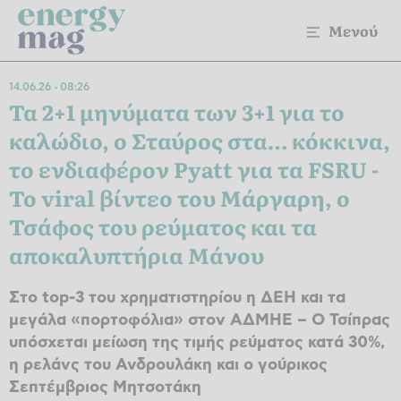
Μενού
14.06.26
08:26
Τα 2+1 μηνύματα των 3+1 για το
καλώδιο, ο Σταύρος στα… κόκκινα,
το ενδιαφέρον Pyatt για τα FSRU -
Το viral βίντεο του Μάργαρη, ο
Τσάφος του ρεύματος και τα
αποκαλυπτήρια Μάνου
Στο top-3 του χρηματιστηρίου η ΔΕΗ και τα
μεγάλα «πορτοφόλια» στον ΑΔΜΗΕ – Ο Τσίπρας
υπόσχεται μείωση της τιμής ρεύματος κατά 30%,
η ρελάνς του Ανδρουλάκη και ο γούρικος
Σεπτέμβριος Μητσοτάκη