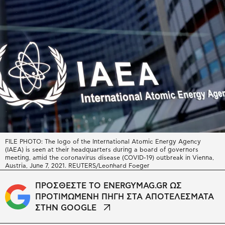
FILE PHOTO: The logo of the International Atomic Energy Agency
(IAEA) is seen at their headquarters during a board of governors
meeting, amid the coronavirus disease (COVID-19) outbreak in Vienna,
Austria, June 7, 2021. REUTERS/Leonhard Foeger
ΠΡΟΣΘΕΣΤΕ ΤΟ ENERGYMAG.GR ΩΣ
ΠΡΟΤΙΜΩΜΕΝΗ ΠΗΓΗ ΣΤΑ ΑΠΟΤΕΛΕΣΜΑΤΑ
ΣΤΗΝ GOOGLE