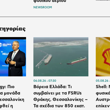
φυσικού αερίου
NEWSROOM
τηγορίας
06.08.26
07:30
05.08.26
gy: Πιο
Βόρεια Ελλάδα: Tι
Shell:
έα μονάδα
συμβαίνει με τα FSRUs
φυσικό
Θεσσαλονίκη
Θράκης, Θεσσαλονίκης –
Αυστρα
φθεί η
Τα σχέδια των 850 εκατ.
επίκεν