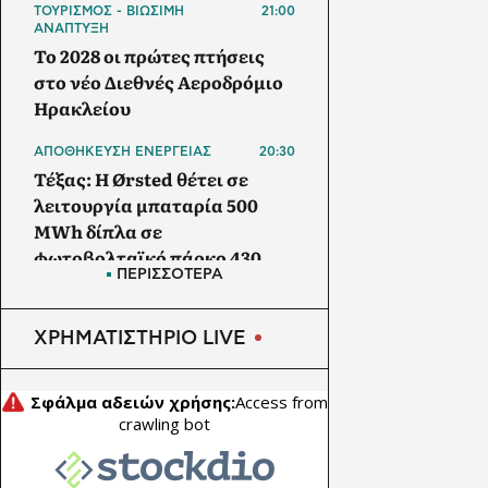
ΤΟΥΡΙΣΜΟΣ - ΒΙΩΣΙΜΗ
21:00
ΑΝΑΠΤΥΞΗ
Το 2028 οι πρώτες πτήσεις
στο νέο Διεθνές Αεροδρόμιο
Ηρακλείου
ΑΠΟΘΗΚΕΥΣΗ ΕΝΕΡΓΕΙΑΣ
20:30
Τέξας: Η Ørsted θέτει σε
λειτουργία μπαταρία 500
MWh δίπλα σε
φωτοβολταϊκό πάρκο 430
ΠΕΡΙΣΣΟΤΕΡΑ
MW
ΑΓΡΟΤΙΚΗ ΟΙΚΟΝΟΜΙΑ
20:00
ΧΡΗΜΑΤΙΣΤΗΡΙΟ LIVE
ΥΠΑΑΤ: Θωρακίζεται όλη η
χώρα απέναντι στις
επιζωοτίες - 12,5 εκατ. ευρώ
επί πλέον στις 13
Περιφέρειες για μέτρα
βιοασφάλειας