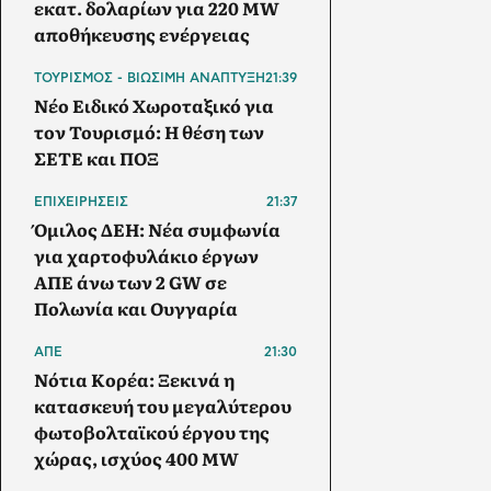
εκατ. δολαρίων για 220 MW
αποθήκευσης ενέργειας
ΤΟΥΡΙΣΜΟΣ - ΒΙΩΣΙΜΗ ΑΝΑΠΤΥΞΗ
21:39
Νέο Ειδικό Χωροταξικό για
τον Τουρισμό: Η θέση των
ΣΕΤΕ και ΠΟΞ
ΕΠΙΧΕΙΡΗΣΕΙΣ
21:37
Όμιλος ΔΕΗ: Νέα συμφωνία
για χαρτοφυλάκιο έργων
ΑΠΕ άνω των 2 GW σε
Πολωνία και Ουγγαρία
ΑΠΕ
21:30
Νότια Κορέα: Ξεκινά η
κατασκευή του μεγαλύτερου
φωτοβολταϊκού έργου της
χώρας, ισχύος 400 MW