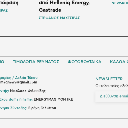
απόφαση
από Helleniq Energy,
NEWSRO
Gastrade
ΙΡΑΣ
ΣΤΕΦΑΝΟΣ ΜΑΧΤΣΙΡΑΣ
ΙΟ
ΤΙΜΟΛΟΓΙΑ ΡΕΥΜΑΤΟΣ
ΦΩΤΟΒΟΛΤΑΙΚΑ
ΚΑΛΩΔΙ
ορίες / Δελτία Τύπου:
NEWSLETTER
ymagnews@gmail.com
Οι τελευταίες εξε
ντής:
Νικόλαος Φιλιππίδης
ούχος domain name:
ENERGYMAG ΜΟΝ ΙΚΕ
ντρια Σύνταξης:
Ειρήνη Γαλιώτου