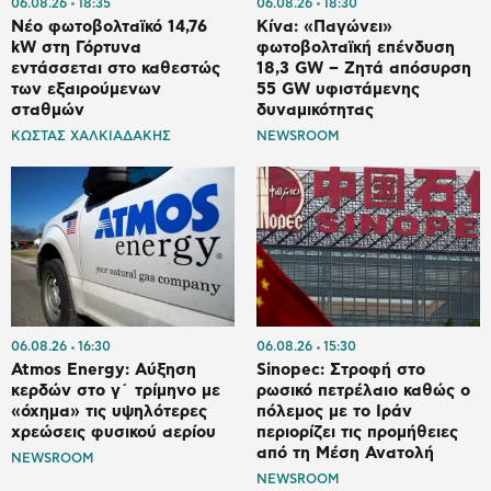
06.08.26
18:35
06.08.26
18:30
Νέο φωτοβολταϊκό 14,76
Κίνα: «Παγώνει»
kW στη Γόρτυνα
φωτοβολταϊκή επένδυση
εντάσσεται στο καθεστώς
18,3 GW – Ζητά απόσυρση
των εξαιρούμενων
55 GW υφιστάμενης
σταθμών
δυναμικότητας
ΚΩΣΤΑΣ ΧΑΛΚΙΑΔΑΚΗΣ
NEWSROOM
06.08.26
16:30
06.08.26
15:30
Atmos Energy: Αύξηση
Sinopec: Στροφή στο
κερδών στο γ΄ τρίμηνο με
ρωσικό πετρέλαιο καθώς ο
«όχημα» τις υψηλότερες
πόλεμος με το Ιράν
χρεώσεις φυσικού αερίου
περιορίζει τις προμήθειες
από τη Μέση Ανατολή
NEWSROOM
NEWSROOM