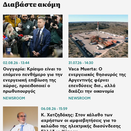
Διαβάστε ακόμη
02.08.26
13:44
31.07.26
14:30
Ουγγαρία: Κρίσιμο είναι το
Vaca Muerta: Ο
επόμενο πενθήμερο για την
ενεργειακός θησαυρός της
ενεργειακή επιβίωση της
Αργεντινής φέρνει
χώρας, προειδοποιεί ο
επενδύσεις δισ., αλλά
πρωθυπουργός
διχάζει την οικονομία
NEWSROOM
NEWSROOM
06.08.26
15:59
Κ. Χατζηδάκης: Στον κάλαθο των
αχρήστων οι αμφισβητήσεις για το
καλώδιο της ηλεκτρικής διασύνδεσης