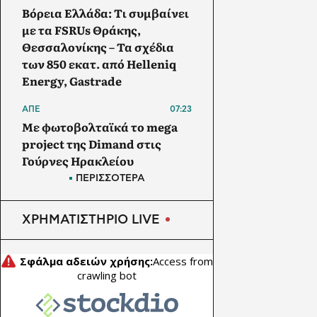
Βόρεια Ελλάδα: Tι συμβαίνει
με τα FSRUs Θράκης,
Θεσσαλονίκης – Τα σχέδια
των 850 εκατ. από Helleniq
Energy, Gastrade
ΑΠΕ
07:23
Με φωτοβολταϊκά το mega
project της Dimand στις
Γούρνες Ηρακλείου
ΠΕΡΙΣΣΟΤΕΡΑ
ΕΝΕΡΓΕΙΑ
07:20
Capital Economics: Τα πέντε
ΧΡΗΜΑΤΙΣΤΗΡΙΟ LIVE
SOS για την αγορά ενέργειάς
εάν και όταν ανοίξουν τα
Στενά του Ορμούζ
ΕΝΕΡΓΕΙΑ
22:30
Τέξας: «Φρένο» στις