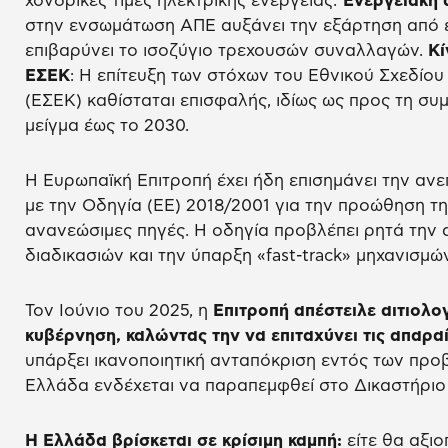
χονδρικές τιμές ηλεκτρικής ενέργειας.
Ενεργειακή
στην ενσωμάτωση ΑΠΕ αυξάνει την εξάρτηση από ε
επιβαρύνει το ισοζύγιο τρεχουσών συναλλαγών.
Κί
ΕΣΕΚ
: Η επίτευξη των στόχων του Εθνικού Σχεδίου 
(ΕΣΕΚ) καθίσταται επισφαλής, ιδίως ως προς τη σ
μείγμα έως το 2030.
Η Ευρωπαϊκή Επιτροπή έχει ήδη επισημάνει την α
με την Οδηγία (ΕΕ) 2018/2001 για την προώθηση τ
ανανεώσιμες πηγές. Η οδηγία προβλέπει ρητά την
διαδικασιών και την ύπαρξη «fast-track» μηχανισμώ
Τον Ιούνιο του 2025, η
Επιτροπή απέστειλε αιτιολο
κυβέρνηση, καλώντας την να επιταχύνει τις απαραί
υπάρξει ικανοποιητική ανταπόκριση εντός των πρ
Ελλάδα ενδέχεται να παραπεμφθεί στο Δικαστήριο
Η Ελλάδα βρίσκεται σε κρίσιμη καμπή:
είτε θα αξιο