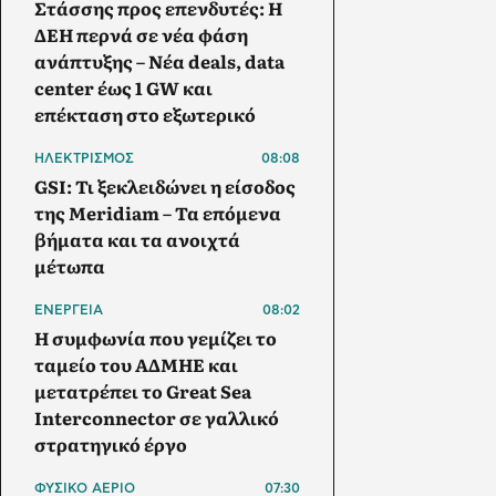
Στάσσης προς επενδυτές: Η
ΔΕΗ περνά σε νέα φάση
ανάπτυξης – Νέα deals, data
center έως 1 GW και
επέκταση στο εξωτερικό
ΗΛΕΚΤΡΙΣΜΟΣ
08:08
GSI: Τι ξεκλειδώνει η είσοδος
της Meridiam – Τα επόμενα
βήματα και τα ανοιχτά
μέτωπα
ΕΝΕΡΓΕΙΑ
08:02
Η συμφωνία που γεμίζει το
ταμείο του ΑΔΜΗΕ και
μετατρέπει το Great Sea
Interconnector σε γαλλικό
στρατηγικό έργο
ΦΥΣΙΚΟ ΑΕΡΙΟ
07:30