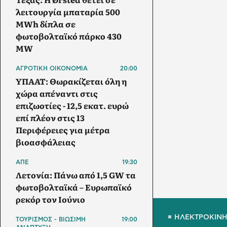
λειτουργία μπαταρία 500
MWh δίπλα σε
φωτοβολταϊκό πάρκο 430
MW
ΑΓΡΟΤΙΚΗ ΟΙΚΟΝΟΜΙΑ
20:00
ΥΠΑΑΤ: Θωρακίζεται όλη η
χώρα απέναντι στις
επιζωοτίες - 12,5 εκατ. ευρώ
επί πλέον στις 13
Περιφέρειες για μέτρα
βιοασφάλειας
ΑΠΕ
19:30
Λετονία: Πάνω από 1,5 GW τα
φωτοβολταϊκά – Ευρωπαϊκό
ρεκόρ τον Ιούνιο
ΗΛΕΚΤΡΟΚΙΝ
ΤΟΥΡΙΣΜΟΣ - ΒΙΩΣΙΜΗ
19:00