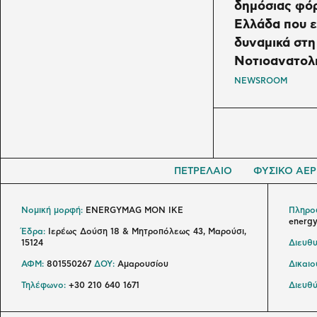
δημόσιας φό
Ελλάδα που ε
δυναμικά στη
Νοτιοανατολ
NEWSROOM
ΠΕΤΡΕΛΑΙΟ
ΦΥΣΙΚΟ ΑΕΡ
Νομική μορφή:
ENERGYMAG MON IKE
Πληροφ
energ
Έδρα:
Ιερέως Δούση 18 & Μητροπόλεως 43, Μαρούσι,
15124
Διευθυ
ΑΦΜ:
801550267
ΔΟΥ:
Αμαρουσίου
Δικαι
Τηλέφωνο:
+30 210 640 1671
Διευθύ