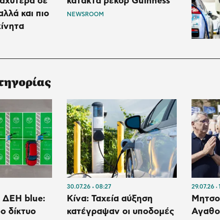
αχύτερα σε
κατακτά ρεκόρ Guinness
αλλά και πιο
NEWSROOM
κίνητα
τηγορίας
30.07.26
08:27
29.07.26
 ΔΕΗ blue:
Κίνα: Ταχεία αύξηση
Μητσο
ο δίκτυο
κατέγραψαν οι υποδομές
Αγαθο