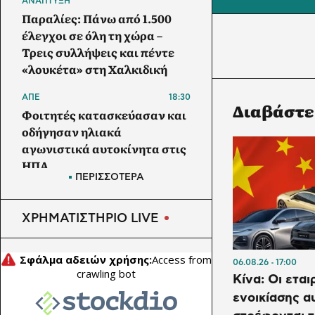
ΑΝΑΠΤΥΞΗ
Παραλίες: Πάνω από 1.500
έλεγχοι σε όλη τη χώρα –
Τρεις συλλήψεις και πέντε
«λουκέτα» στη Χαλκιδική
ΑΠΕ
18:30
Διαβάστε
Φοιτητές κατασκεύασαν και
οδήγησαν ηλιακά
αγωνιστικά αυτοκίνητα στις
ΗΠΑ
ΠΕΡΙΣΣΟΤΕΡΑ
ΕΠΙΧΕΙΡΗΣΕΙΣ
18:26
Deloitte Ελλάδος:
ΧΡΗΜΑΤΙΣΤΗΡΙΟ LIVE
Αποκλειστικός σύμβουλος
της ΔΕΗ για την είσοδο στην
πολωνική αγορά
06.08.26
17:00
Κίνα: Οι εται
ΕΝΕΡΓΕΙΑ
18:23
ενοικίασης α
Η κυβέρνηση Τραμπ