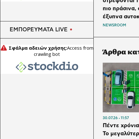
στρέφονται τ
πληρώνει τη RWE για να
πιο πράσινα, 
εγκαταλείψει τα υπεράκτια
έξυπνα αυτο
αιολικά και να επενδύσει στο
LNG
NEWSROOM
ΕΜΠΟΡΕΥΜΑΤΑ LIVE
Άρθρα κα
30.07.26
11:57
Πέντε χρόνια
Το μεγαλύτερ