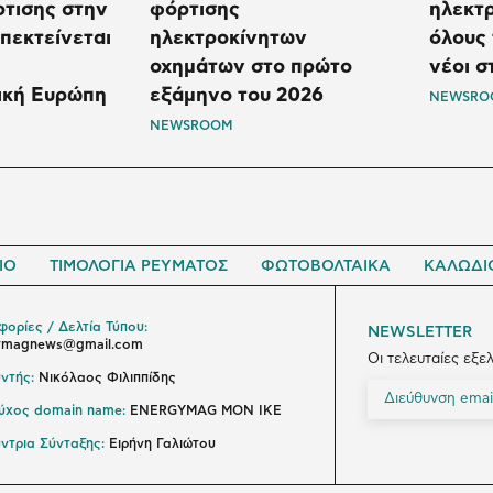
ρτισης στην
φόρτισης
ηλεκτρ
πεκτείνεται
ηλεκτροκίνητων
όλους 
οχημάτων στο πρώτο
νέοι σ
ική Ευρώπη
εξάμηνο του 2026
NEWSRO
NEWSROOM
ΙΟ
ΤΙΜΟΛΟΓΙΑ ΡΕΥΜΑΤΟΣ
ΦΩΤΟΒΟΛΤΑΙΚΑ
ΚΑΛΩΔΙ
ορίες / Δελτία Τύπου:
NEWSLETTER
ymagnews@gmail.com
Οι τελευταίες εξε
ντής:
Νικόλαος Φιλιππίδης
ούχος domain name:
ENERGYMAG ΜΟΝ ΙΚΕ
ντρια Σύνταξης:
Ειρήνη Γαλιώτου