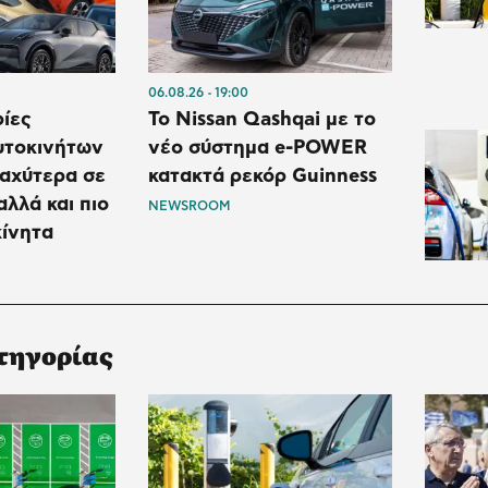
06.08.26
19:00
ρίες
Το Nissan Qashqai με το
υτοκινήτων
νέο σύστημα e-POWER
αχύτερα σε
κατακτά ρεκόρ Guinness
αλλά και πιο
NEWSROOM
κίνητα
τηγορίας