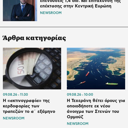
επενδύσεις 1,4 δισ. και επιτάχυνση της
επέκτασης στην Κεντρική Ευρώπη
NEWSROOM
Άρθρα κατηγορίας
09.08.26
11:30
09.08.26
10:00
Η «ακτινογραφία» της
Η Τεχεράνη θέτει όρους για
κερδοφορίας των
οποιοδήποτε εκ νέου
τραπεζών το α΄ εξάμηνο
άνοιγμα των Στενών του
Ορμούζ
NEWSROOM
NEWSROOM