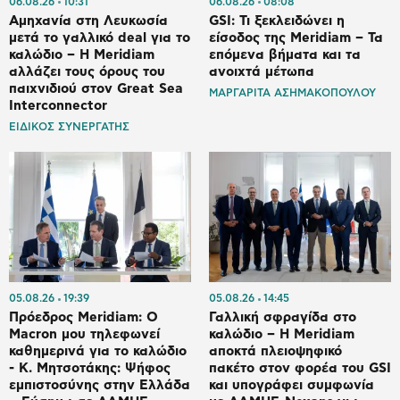
06.08.26
10:31
06.08.26
08:08
Αμηχανία στη Λευκωσία
GSI: Τι ξεκλειδώνει η
μετά το γαλλικό deal για το
είσοδος της Meridiam – Τα
καλώδιο – Η Meridiam
επόμενα βήματα και τα
αλλάζει τους όρους του
ανοιχτά μέτωπα
παιχνιδιού στον Great Sea
ΜΑΡΓΑΡΙΤΑ ΑΣΗΜΑΚΟΠΟΥΛΟΥ
Interconnector
ΕΙΔΙΚΟΣ ΣΥΝΕΡΓΑΤΗΣ
05.08.26
19:39
05.08.26
14:45
Πρόεδρος Meridiam: Ο
Γαλλική σφραγίδα στο
Macron μου τηλεφωνεί
καλώδιο – H Meridiam
καθημερινά για το καλώδιο
αποκτά πλειοψηφικό
- K. Μητσοτάκης: Ψήφος
πακέτο στον φορέα του GSI
εμπιστοσύνης στην Ελλάδα
και υπογράφει συμφωνία