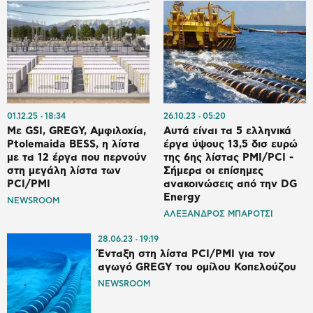
01.12.25
18:34
26.10.23
05:20
Με GSI, GREGY, Αμφιλοχία,
Αυτά είναι τα 5 ελληνικά
Ptolemaida BESS, η λίστα
έργα ύψους 13,5 δισ ευρώ
με τα 12 έργα που περνούν
της 6ης λίστας PMI/PCI -
στη μεγάλη λίστα των
Σήμερα οι επίσημες
PCI/PMI
ανακοινώσεις από την DG
Energy
NEWSROOM
ΑΛΕΞΑΝΔΡΟΣ ΜΠΑΡΟΤΣΙ
28.06.23
19:19
Ένταξη στη λίστα PCI/PMI για τον
αγωγό GREGY του ομίλου Κοπελούζου
NEWSROOM