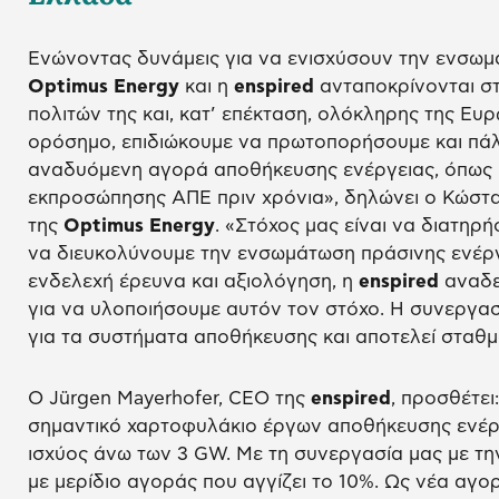
Ενώνοντας δυνάμεις για να ενισχύσουν την ενσω
Optimus
Energy
και η
enspired
ανταποκρίνονται στ
πολιτών της και, κατ’ επέκταση, ολόκληρης της Ευ
ορόσημο, επιδιώκουμε να πρωτοπορήσουμε και πάλι
αναδυόμενη αγορά αποθήκευσης ενέργειας, όπως κ
εκπροσώπησης ΑΠΕ πριν χρόνια», δηλώνει ο Κώστα
της
Optimus Energy
. «Στόχος μας είναι να διατηρ
να διευκολύνουμε την ενσωμάτωση πράσινης ενέργ
ενδελεχή έρευνα και αξιολόγηση, η
enspired
αναδε
για να υλοποιήσουμε αυτόν τον στόχο. Η συνεργασί
για τα συστήματα αποθήκευσης και αποτελεί σταθμ
Ο Jürgen Mayerhofer, CEO της
enspired
, προσθέτει
σημαντικό χαρτοφυλάκιο έργων αποθήκευσης ενέργ
ισχύος άνω των 3 GW. Με τη συνεργασία μας με τ
με μερίδιο αγοράς που αγγίζει το 10%. Ως νέα αγο