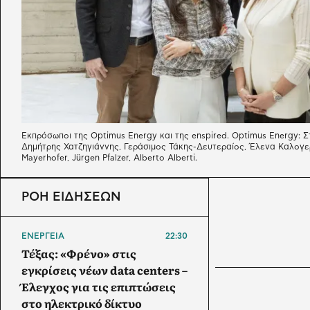
Εκπρόσωποι της Optimus Energy και της enspired. Optimus Energy: 
Δημήτρης Χατζηγιάννης, Γεράσιμος Τάκης-Δευτεραίος, Έλενα Καλογε
Mayerhofer, Jürgen Pfalzer, Alberto Alberti.
ΡΟΗ ΕΙΔΗΣΕΩΝ
ΕΝΕΡΓΕΙΑ
22:30
Τέξας: «Φρένο» στις
εγκρίσεις νέων data centers –
Έλεγχος για τις επιπτώσεις
στο ηλεκτρικό δίκτυο