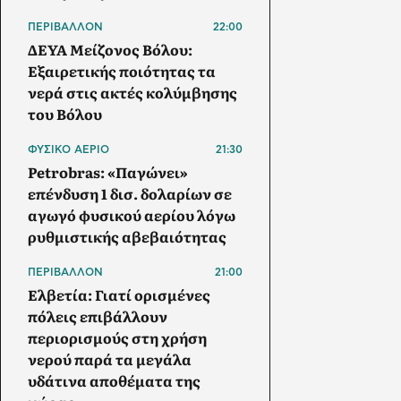
ΠΕΡΙΒΑΛΛΟΝ
22:00
ΔΕΥΑ Μείζονος Βόλου:
Εξαιρετικής ποιότητας τα
νερά στις ακτές κολύμβησης
του Βόλου
ΦΥΣΙΚΟ ΑΕΡΙΟ
21:30
Petrobras: «Παγώνει»
επένδυση 1 δισ. δολαρίων σε
αγωγό φυσικού αερίου λόγω
ρυθμιστικής αβεβαιότητας
ΠΕΡΙΒΑΛΛΟΝ
21:00
Ελβετία: Γιατί ορισμένες
πόλεις επιβάλλουν
περιορισμούς στη χρήση
νερού παρά τα μεγάλα
υδάτινα αποθέματα της