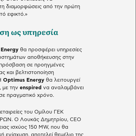
 τη διαμορφώσεις από την πρώτη
τό εφικτό.»
ηση ως υπηρεσία
 Energy
θα προσφέρει υπηρεσίες
συστημάτων αποθήκευσης στην
πρόσβαση σε προηγμένες
ας και βελτιστοποίηση
 Η
Optimus Energy
θα λειτουργεί
, με την
enspired
να αναλαμβάνει
 σε πραγματικό χρόνο.
 εταιρείες του Ομίλου ΓΕΚ
 ΗΡΩΝ. Ο Λουκάς Δημητρίου, CEO
ιας ισχύος 150 MW, που θα
ή ενίσχυση, αποτελεί θεμέλιο της