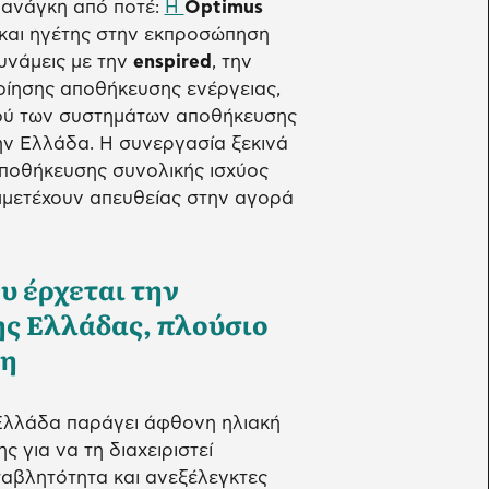
 ανάγκη από ποτέ:
Η
Optimus
 και ηγέτης στην εκπροσώπηση
υνάμεις με την
enspired
, την
οίησης αποθήκευσης ενέργειας,
ού των συστημάτων αποθήκευσης
ην Ελλάδα. Η συνεργασία ξεκινά
ποθήκευσης συνολικής ισχύος
μμετέχουν απευθείας στην αγορά
υ έρχεται την
ης Ελλάδας, πλούσιο
ση
 Ελλάδα παράγει άφθονη ηλιακή
 για να τη διαχειριστεί
ταβλητότητα και ανεξέλεγκτες