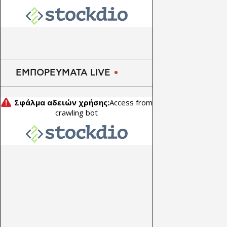
Viohalco: Άλμα 62% στα
κέρδη προ φόρων - Νέα
ώθηση από καλώδια και
μέταλλα
ΕΜΠΟΡΕΥΜΑΤΑ LIVE