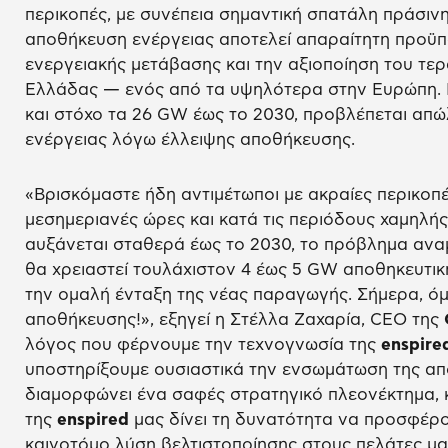
περικοπές, με συνέπεια σημαντική σπατάλη πράσινη
αποθήκευση ενέργειας αποτελεί απαραίτητη προϋπό
ενεργειακής μετάβασης και την αξιοποίηση του τερ
Ελλάδας — ενός από τα υψηλότερα στην Ευρώπη.
και στόχο τα 26 GW έως το 2030, προβλέπεται απ
ενέργειας λόγω έλλειψης αποθήκευσης.
«Βρισκόμαστε ήδη αντιμέτωποι με ακραίες περικοπέ
μεσημεριανές ώρες και κατά τις περιόδους χαμηλή
αυξάνεται σταθερά έως το 2030, το πρόβλημα αναμ
θα χρειαστεί τουλάχιστον 4 έως 5 GW αποθηκευτική
την ομαλή ένταξη της νέας παραγωγής. Σήμερα, όμ
αποθήκευσης!», εξηγεί η Στέλλα Ζαχαρία, CEO της
λόγος που φέρνουμε την τεχνογνωσία της
enspire
υποστηρίξουμε ουσιαστικά την ενσωμάτωση της απ
διαμορφώνει ένα σαφές στρατηγικό πλεονέκτημα,
της
enspired
μας δίνει τη δυνατότητα να προσφέρ
καινοτόμο λύση βελτιστοποίησης στους πελάτες μα