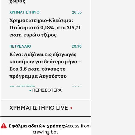
χώρας
ΧΡΗΜΑΤΙΣΤΗΡΙΟ
20:55
Χρηματιστήριο-Κλείσιμο:
Πτώση κατά 0,18%, στα 315,71
εκατ. ευρώ ο τζίρος
ΠΕΤΡΕΛΑΙΟ
20:30
Κίνα: Αυξάνει τις εξαγωγές
καυσίμων για δεύτερο μήνα –
Στα 3,6 εκατ. τόνους το
πρόγραμμα Αυγούστου
ΕΠΙΧΕΙΡΗΣΕΙΣ
20:24
ΠΕΡΙΣΣΟΤΕΡΑ
ΔΕΗ: Σε τροχιά για EBITDA
2,4 δισ. ευρώ – Προχωρούν
ΧΡΗΜΑΤΙΣΤΗΡΙΟ LIVE
data center και συνεργασία
με Vodafone
ΕΠΙΧΕΙΡΗΣΕΙΣ
20:05