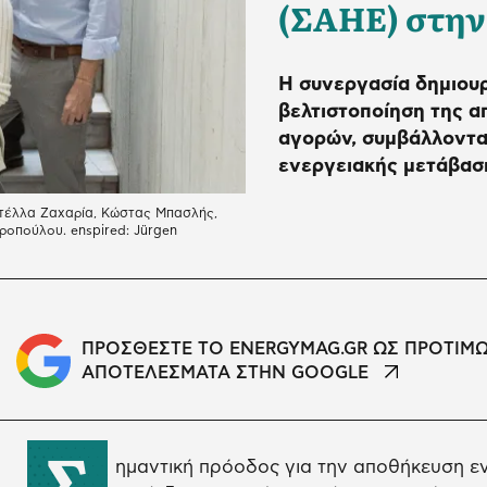
(ΣΑΗΕ) στην
Η συνεργασία δημιουρ
βελτιστοποίηση της 
αγορών, συμβάλλοντας
ενεργειακής μετάβασ
Στέλλα Ζαχαρία, Κώστας Μπασλής,
ροπούλου. enspired: Jürgen
ΠΡΟΣΘΕΣΤΕ ΤΟ ENERGYMAG.GR ΩΣ ΠΡΟΤΙΜ
ΑΠΟΤΕΛΕΣΜΑΤΑ ΣΤΗΝ GOOGLE
Σ
ημαντική πρόοδος για την αποθήκευση εν