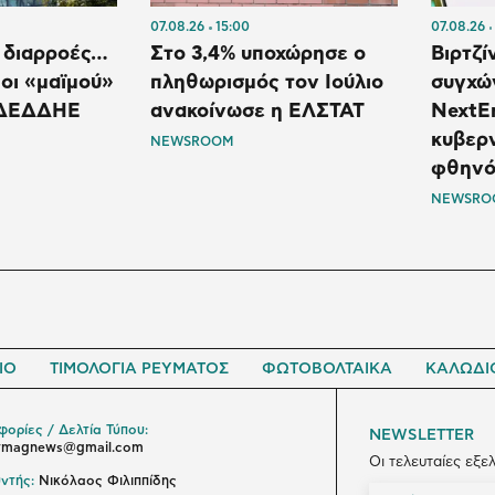
07.08.26
15:00
07.08.26
ι διαρροές…
Στο 3,4% υποχώρησε ο
Βιρτζί
 οι «μαϊμού»
πληθωρισμός τον Ιούλιο
συγχώ
υ ΔΕΔΔΗΕ
ανακοίνωσε η ΕΛΣΤΑΤ
NextEr
κυβερν
NEWSROOM
φθηνό
NEWSRO
ΙΟ
ΤΙΜΟΛΟΓΙΑ ΡΕΥΜΑΤΟΣ
ΦΩΤΟΒΟΛΤΑΙΚΑ
ΚΑΛΩΔΙ
ορίες / Δελτία Τύπου:
NEWSLETTER
ymagnews@gmail.com
Οι τελευταίες εξε
ντής:
Νικόλαος Φιλιππίδης