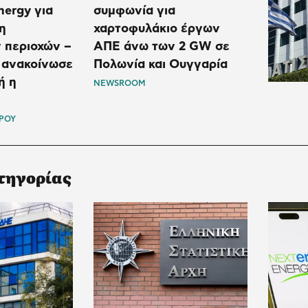
ergy για
συμφωνία για
η
χαρτοφυλάκιο έργων
 περιοχών –
ΑΠΕ άνω των 2 GW σε
 ανακοίνωσε
Πολωνία και Ουγγαρία
ή η
NEWSROOM
ΡΟΥ
τηγορίας