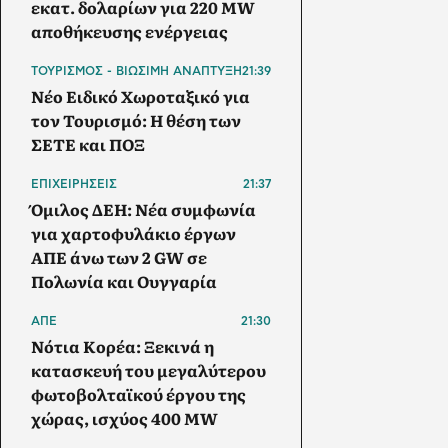
εκατ. δολαρίων για 220 MW
αποθήκευσης ενέργειας
ΤΟΥΡΙΣΜΟΣ - ΒΙΩΣΙΜΗ ΑΝΑΠΤΥΞΗ
21:39
Νέο Ειδικό Χωροταξικό για
τον Τουρισμό: Η θέση των
ΣΕΤΕ και ΠΟΞ
ΕΠΙΧΕΙΡΗΣΕΙΣ
21:37
Όμιλος ΔΕΗ: Νέα συμφωνία
για χαρτοφυλάκιο έργων
ΑΠΕ άνω των 2 GW σε
Πολωνία και Ουγγαρία
ΑΠΕ
21:30
Νότια Κορέα: Ξεκινά η
κατασκευή του μεγαλύτερου
φωτοβολταϊκού έργου της
χώρας, ισχύος 400 MW