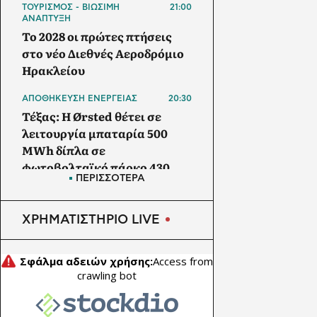
ΤΟΥΡΙΣΜΟΣ - ΒΙΩΣΙΜΗ
21:00
ΑΝΑΠΤΥΞΗ
Το 2028 οι πρώτες πτήσεις
στο νέο Διεθνές Αεροδρόμιο
Ηρακλείου
ΑΠΟΘΗΚΕΥΣΗ ΕΝΕΡΓΕΙΑΣ
20:30
Τέξας: Η Ørsted θέτει σε
λειτουργία μπαταρία 500
MWh δίπλα σε
φωτοβολταϊκό πάρκο 430
ΠΕΡΙΣΣΟΤΕΡΑ
MW
ΑΓΡΟΤΙΚΗ ΟΙΚΟΝΟΜΙΑ
20:00
ΧΡΗΜΑΤΙΣΤΗΡΙΟ LIVE
ΥΠΑΑΤ: Θωρακίζεται όλη η
χώρα απέναντι στις
επιζωοτίες - 12,5 εκατ. ευρώ
επί πλέον στις 13
Περιφέρειες για μέτρα
βιοασφάλειας