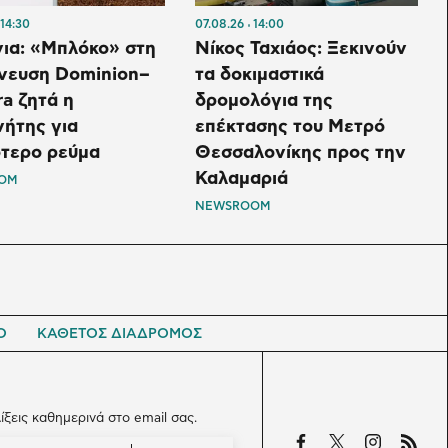
14:30
07.08.26
14:00
νια: «Μπλόκο» στη
Νίκος Ταχιάος: Ξεκινούν
νευση Dominion–
τα δοκιμαστικά
a ζητά η
δρομολόγια της
ήτης για
επέκτασης του Μετρό
τερο ρεύμα
Θεσσαλονίκης προς την
Καλαμαριά
OM
NEWSROOM
Ο
ΚΑΘΕΤΟΣ ΔΙΑΔΡΟΜΟΣ
λίξεις καθημερινά στο email σας.