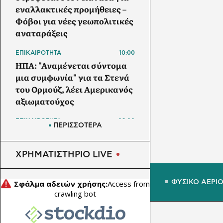
εναλλακτικές προμήθειες –
Φόβοι για νέες γεωπολιτικές
αναταράξεις
ΕΠΙΚΑΙΡΟΤΗΤΑ
10:00
ΗΠΑ: "Αναμένεται σύντομα
μια συμφωνία" για τα Στενά
του Ορμούζ, λέει Αμερικανός
αξιωματούχος
ΕΠΙΚΑΙΡΟΤΗΤΑ
09:00
ΠΕΡΙΣΣΟΤΕΡΑ
ΕΕ: Η πρόεδρος της
Επιτροπής χαιρετίζει την
ΧΡΗΜΑΤΙΣΤΗΡΙΟ LIVE
έγκριση των κυρώσεων σε
βάρος της Ρωσίας από τη
Γερουσία των ΗΠΑ
ΦΥΣΙΚΟ ΑΕΡΙ
ΗΛΕΚΤΡΙΣΜΟΣ
08:30
ΔΕΔΔΗΕ: Σε ποιες περιοχές