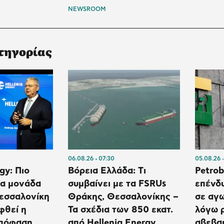
NEWSROOM
τηγορίας
06.08.26
07:30
05.08.26
gy: Πιο
Βόρεια Ελλάδα: Tι
Petrob
έα μονάδα
συμβαίνει με τα FSRUs
επένδυ
Θεσσαλονίκη
Θράκης, Θεσσαλονίκης –
σε αγω
φθεί η
Τα σχέδια των 850 εκατ.
λόγω ρ
απόφαση
από Helleniq Energy,
αβεβα