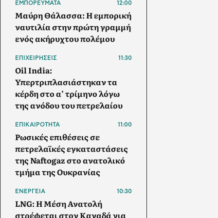
ΕΜΠΟΡΕΥΜΑΤΑ
12:00
Μαύρη Θάλασσα: Η εμπορική
ναυτιλία στην πρώτη γραμμή
ενός ακήρυχτου πολέμου
ΕΠΙΧΕΙΡΗΣΕΙΣ
11:30
Oil India:
Υπερτριπλασιάστηκαν τα
κέρδη στο α’ τρίμηνο λόγω
της ανόδου του πετρελαίου
ΕΠΙΚΑΙΡΟΤΗΤΑ
11:00
Ρωσικές επιθέσεις σε
πετρελαϊκές εγκαταστάσεις
της Naftogaz στο ανατολικό
τμήμα της Ουκρανίας
ΕΝΕΡΓΕΙΑ
10:30
LNG: Η Μέση Ανατολή
στρέφεται στον Καναδά για