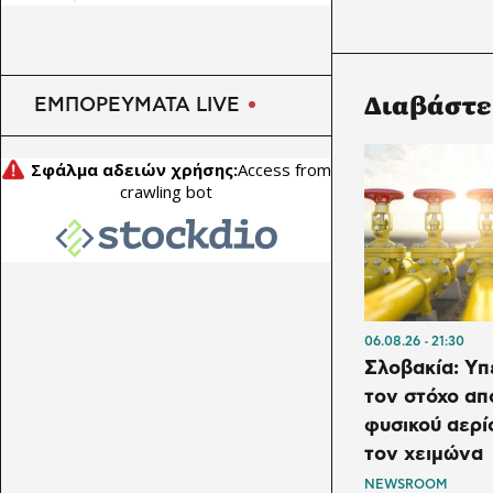
της Αττικής θα γίνουν
διακοπές σήμερα Σάββατο
8/8
Διαβάστε
ΕΜΠΟΡΕΥΜΑΤΑ LIVE
06.08.26
21:30
Σλοβακία: Υπ
τον στόχο α
φυσικού αερί
τον χειμώνα
NEWSROOM