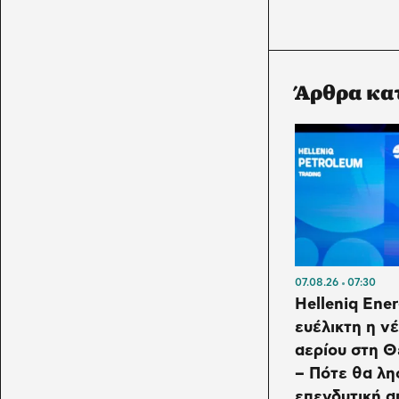
Άρθρα κα
07.08.26
07:30
Helleniq Ener
ευέλικτη η ν
αερίου στη 
– Πότε θα λη
επενδυτική 