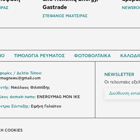
Gastrade
ΙΡΑΣ
NEWSRO
ΣΤΕΦΑΝΟΣ ΜΑΧΤΣΙΡΑΣ
ΙΟ
ΤΙΜΟΛΟΓΙΑ ΡΕΥΜΑΤΟΣ
ΦΩΤΟΒΟΛΤΑΙΚΑ
ΚΑΛΩΔΙ
ορίες / Δελτία Τύπου:
NEWSLETTER
ymagnews@gmail.com
Οι τελευταίες εξε
ντής:
Νικόλαος Φιλιππίδης
ούχος domain name:
ENERGYMAG ΜΟΝ ΙΚΕ
ντρια Σύνταξης:
Ειρήνη Γαλιώτου
ΚΗ COOKIES