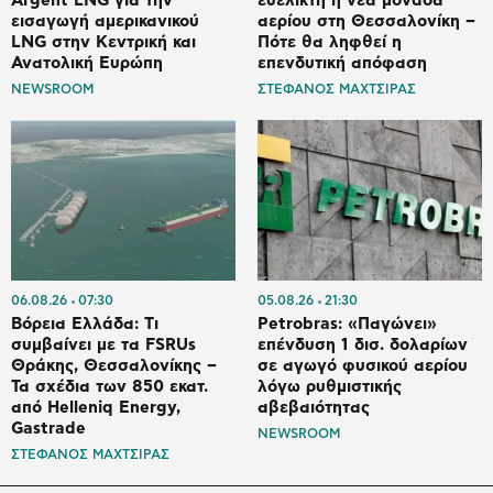
Argent LNG για την
ευέλικτη η νέα μονάδα
εισαγωγή αμερικανικού
αερίου στη Θεσσαλονίκη –
LNG στην Κεντρική και
Πότε θα ληφθεί η
Ανατολική Ευρώπη
επενδυτική απόφαση
NEWSROOM
ΣΤΕΦΑΝΟΣ ΜΑΧΤΣΙΡΑΣ
06.08.26
07:30
05.08.26
21:30
Βόρεια Ελλάδα: Tι
Petrobras: «Παγώνει»
συμβαίνει με τα FSRUs
επένδυση 1 δισ. δολαρίων
Θράκης, Θεσσαλονίκης –
σε αγωγό φυσικού αερίου
Τα σχέδια των 850 εκατ.
λόγω ρυθμιστικής
από Helleniq Energy,
αβεβαιότητας
Gastrade
NEWSROOM
ΣΤΕΦΑΝΟΣ ΜΑΧΤΣΙΡΑΣ