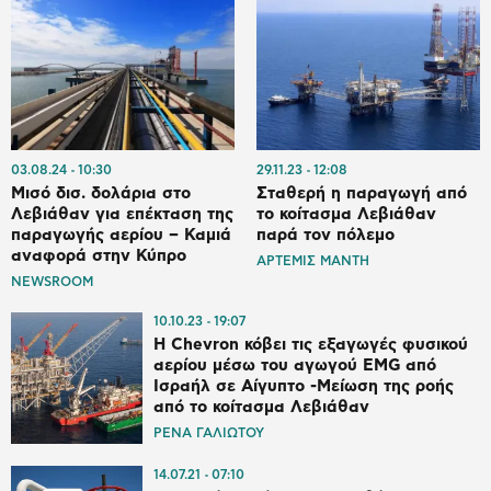
03.08.24
10:30
29.11.23
12:08
Μισό δισ. δολάρια στο
Σταθερή η παραγωγή από
Λεβιάθαν για επέκταση της
το κοίτασμα Λεβιάθαν
παραγωγής αερίου – Καμιά
παρά τον πόλεμο
αναφορά στην Κύπρο
ΑΡΤΕΜΙΣ ΜΑΝΤΗ
NEWSROOM
10.10.23
19:07
Η Chevron κόβει τις εξαγωγές φυσικού
αερίου μέσω του αγωγού EMG από
Ισραήλ σε Αίγυπτο -Μείωση της ροής
από το κοίτασμα Λεβιάθαν
ΡΕΝΑ ΓΑΛΙΩΤΟΥ
14.07.21
07:10