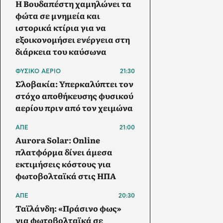
Η Βουδαπέστη χαμηλώνει τα
φώτα σε μνημεία και
ιστορικά κτίρια για να
εξοικονομήσει ενέργεια στη
διάρκεια του καύσωνα
ΦΥΣΙΚΟ ΑΕΡΙΟ
21:30
Σλοβακία: Υπερκαλύπτει τον
στόχο αποθήκευσης φυσικού
αερίου πριν από τον χειμώνα
ΑΠΕ
21:00
Aurora Solar: Online
πλατφόρμα δίνει άμεσα
εκτιμήσεις κόστους για
φωτοβολταϊκά στις ΗΠΑ
ΑΠΕ
20:30
Ταϊλάνδη: «Πράσινο φως»
για φωτοβολταϊκά σε