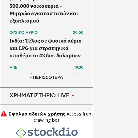
500.000 νοικοκυριά –
Μητρώο εγκαταστατών και
εξοπλισμού
ΦΥΣΙΚΟ ΑΕΡΙΟ
20:00
Ινδία: Τέλος σε φυσικό αέριο
και LPG για στρατηγικά
αποθέματα 42 δισ. δολαρίων
ΑΠΕ
19:30
Μπανγκλαντές: Πάνω από 1
ΠΕΡΙΣΣΟΤΕΡΑ
GW τα φωτοβολταϊκά στις
στέγες – Στα 5,5 GW ο στόχος
ΧΡΗΜΑΤΙΣΤΗΡΙΟ LIVE
έως το 2030
ΗΛΕΚΤΡΙΚΟ ΑΥΤΟΚΙΝΗΤΟ
19:00
Το Nissan Qashqai με το νέο
σύστημα e-POWER κατακτά
ρεκόρ Guinness