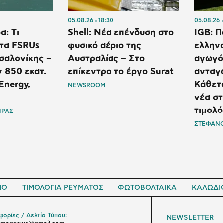
05.08.26
18:30
05.08.26
α: Tι
Shell: Νέα επένδυση στο
IGB: Π
 τα FSRUs
φυσικό αέριο της
ελλην
σαλονίκης –
Αυστραλίας – Στο
αγωγός
ν 850 εκατ.
επίκεντρο το έργο Surat
ανταγω
Energy,
Κάθετο
NEWSROOM
νέα στ
τιμολ
ΙΡΑΣ
ΣΤΕΦΑΝΟ
ΙΟ
ΤΙΜΟΛΟΓΙΑ ΡΕΥΜΑΤΟΣ
ΦΩΤΟΒΟΛΤΑΙΚΑ
ΚΑΛΩΔΙ
ορίες / Δελτία Τύπου:
NEWSLETTER