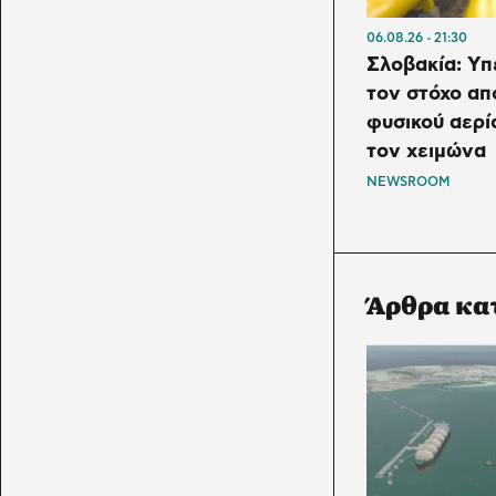
06.08.26
21:30
Σλοβακία: Υπ
τον στόχο α
φυσικού αερί
τον χειμώνα
NEWSROOM
Άρθρα κα