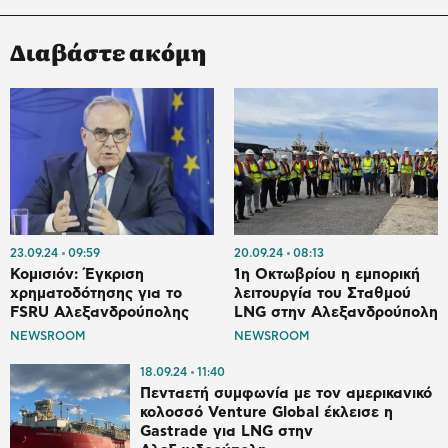
Διαβάστε ακόμη
23.09.24
09:59
20.09.24
08:13
Κομισιόν: Έγκριση
1η Οκτωβρίου η εμπορική
χρηματοδότησης για το
λειτουργία του Σταθμού
FSRU Αλεξανδρούπολης
LNG στην Αλεξανδρούπολη
NEWSROOM
NEWSROOM
18.09.24
11:40
Πενταετή συμφωνία με τον αμερικανικό
κολοσσό Venture Global έκλεισε η
Gastrade για LNG στην