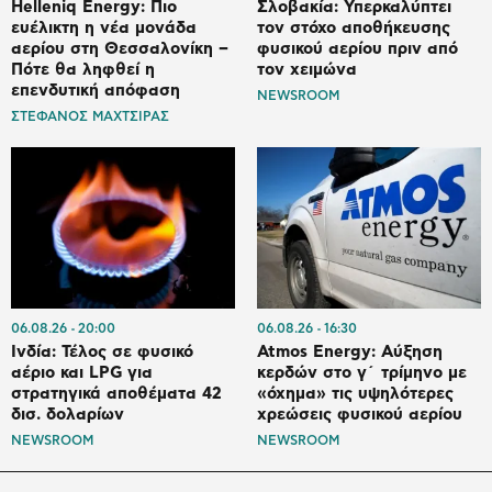
Helleniq Energy: Πιο
Σλοβακία: Υπερκαλύπτει
ευέλικτη η νέα μονάδα
τον στόχο αποθήκευσης
αερίου στη Θεσσαλονίκη –
φυσικού αερίου πριν από
Πότε θα ληφθεί η
τον χειμώνα
επενδυτική απόφαση
NEWSROOM
ΣΤΕΦΑΝΟΣ ΜΑΧΤΣΙΡΑΣ
06.08.26
20:00
06.08.26
16:30
Ινδία: Τέλος σε φυσικό
Atmos Energy: Αύξηση
αέριο και LPG για
κερδών στο γ΄ τρίμηνο με
στρατηγικά αποθέματα 42
«όχημα» τις υψηλότερες
δισ. δολαρίων
χρεώσεις φυσικού αερίου
NEWSROOM
NEWSROOM