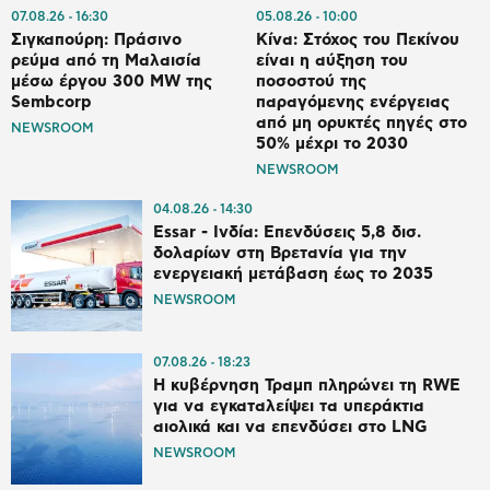
07.08.26
16:30
05.08.26
10:00
Σιγκαπούρη: Πράσινο
Κίνα: Στόχος του Πεκίνου
ρεύμα από τη Μαλαισία
είναι η αύξηση του
μέσω έργου 300 MW της
ποσοστού της
Sembcorp
παραγόμενης ενέργειας
από μη ορυκτές πηγές στο
NEWSROOM
50% μέχρι το 2030
NEWSROOM
04.08.26
14:30
Essar - Ινδία: Επενδύσεις 5,8 δισ.
δολαρίων στη Βρετανία για την
ενεργειακή μετάβαση έως το 2035
NEWSROOM
07.08.26
18:23
Η κυβέρνηση Τραμπ πληρώνει τη RWE
για να εγκαταλείψει τα υπεράκτια
αιολικά και να επενδύσει στο LNG
NEWSROOM