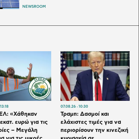
NEWSROOM
13:18
07.08.26
10:30
Λ: «Χάθηκαν
Τραμπ: Δασμοί και
 εκατ. ευρώ για τις
ελάχιστες τιμές για να
ρίες – Μεγάλη
περιορίσουν την κινεζική
α για τις μικρές
κυριαρχία σε