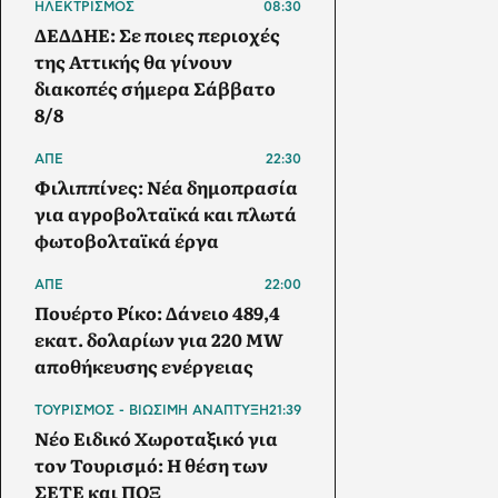
ΗΛΕΚΤΡΙΣΜΟΣ
08:30
ΔΕΔΔΗΕ: Σε ποιες περιοχές
της Αττικής θα γίνουν
διακοπές σήμερα Σάββατο
8/8
ΑΠΕ
22:30
Φιλιππίνες: Νέα δημοπρασία
για αγροβολταϊκά και πλωτά
φωτοβολταϊκά έργα
ΑΠΕ
22:00
Πουέρτο Ρίκο: Δάνειο 489,4
εκατ. δολαρίων για 220 MW
αποθήκευσης ενέργειας
ΤΟΥΡΙΣΜΟΣ - ΒΙΩΣΙΜΗ ΑΝΑΠΤΥΞΗ
21:39
Νέο Ειδικό Χωροταξικό για
τον Τουρισμό: Η θέση των
ΣΕΤΕ και ΠΟΞ