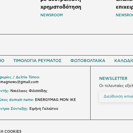
χρηματοδότηση
επιχει
NEWSROOM
NEWSRO
ΙΟ
ΤΙΜΟΛΟΓΙΑ ΡΕΥΜΑΤΟΣ
ΦΩΤΟΒΟΛΤΑΙΚΑ
ΚΑΛΩΔΙ
ορίες / Δελτία Τύπου:
NEWSLETTER
ymagnews@gmail.com
Οι τελευταίες εξε
ντής:
Νικόλαος Φιλιππίδης
ούχος domain name:
ENERGYMAG ΜΟΝ ΙΚΕ
ντρια Σύνταξης:
Ειρήνη Γαλιώτου
ΚΗ COOKIES