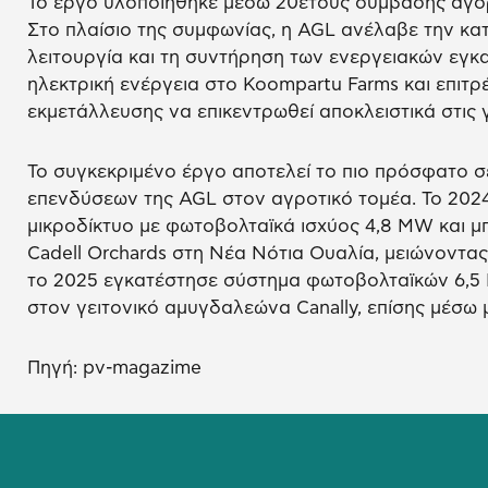
Το έργο υλοποιήθηκε μέσω 20ετούς σύμβασης αγορ
Στο πλαίσιο της συμφωνίας, η AGL ανέλαβε την κατα
λειτουργία και τη συντήρηση των ενεργειακών εγ
ηλεκτρική ενέργεια στο Koompartu Farms και επιτρ
εκμετάλλευσης να επικεντρωθεί αποκλειστικά στις 
Το συγκεκριμένο έργο αποτελεί το πιο πρόσφατο σε
επενδύσεων της AGL στον αγροτικό τομέα. Το 202
μικροδίκτυο με φωτοβολταϊκά ισχύος 4,8 MW και 
Cadell Orchards στη Νέα Νότια Ουαλία, μειώνοντας
το 2025 εγκατέστησε σύστημα φωτοβολταϊκών 6,5
στον γειτονικό αμυγδαλεώνα Canally, επίσης μέσω
Πηγή: pv-magazime