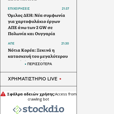
ΕΠΙΧΕΙΡΗΣΕΙΣ
21:37
Όμιλος ΔΕΗ: Νέα συμφωνία
για χαρτοφυλάκιο έργων
ΑΠΕ άνω των 2 GW σε
Πολωνία και Ουγγαρία
ΑΠΕ
21:30
Νότια Κορέα: Ξεκινά η
κατασκευή του μεγαλύτερου
φωτοβολταϊκού έργου της
ΠΕΡΙΣΣΟΤΕΡΑ
χώρας, ισχύος 400 MW
ΤΟΥΡΙΣΜΟΣ - ΒΙΩΣΙΜΗ
ΧΡΗΜΑΤΙΣΤΗΡΙΟ LIVE
21:00
ΑΝΑΠΤΥΞΗ
Το 2028 οι πρώτες πτήσεις
στο νέο Διεθνές Αεροδρόμιο
Ηρακλείου