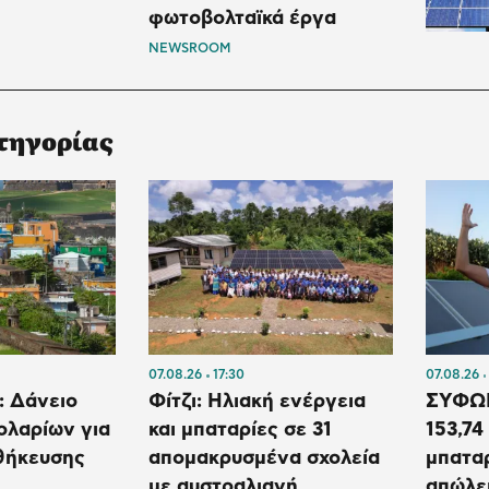
φωτοβολταϊκά έργα
NEWSROOM
τηγορίας
07.08.26
17:30
07.08.26
: Δάνειο
Φίτζι: Ηλιακή ενέργεια
ΣΥΦΩΕ
δολαρίων για
και μπαταρίες σε 31
153,74
θήκευσης
απομακρυσμένα σχολεία
μπατα
με αυστραλιανή
απώλει