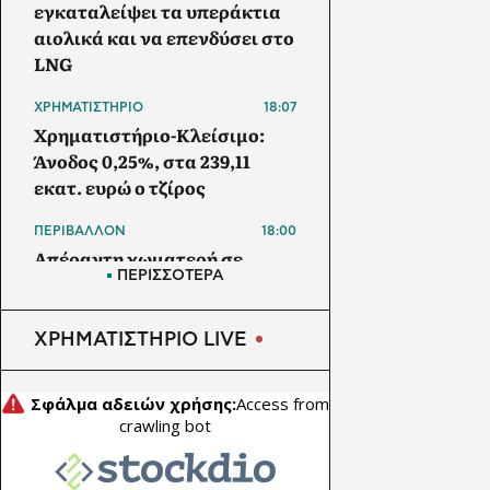
εγκαταλείψει τα υπεράκτια
αιολικά και να επενδύσει στο
LNG
ΧΡΗΜΑΤΙΣΤΗΡΙΟ
18:07
Χρηματιστήριο-Κλείσιμο:
Άνοδος 0,25%, στα 239,11
εκατ. ευρώ ο τζίρος
ΠΕΡΙΒΑΛΛΟΝ
18:00
Απέραντη χωματερή σε
ΠΕΡΙΣΣΟΤΕΡΑ
περιοχή δίπλα στην Εγνατία
οδό μολύνει την κοίτη του
Γαλλικού ποταμού
ΧΡΗΜΑΤΙΣΤΗΡΙΟ LIVE
ΑΠΕ
17:30
Φίτζι: Ηλιακή ενέργεια και
μπαταρίες σε 31
απομακρυσμένα σχολεία με
αυστραλιανή