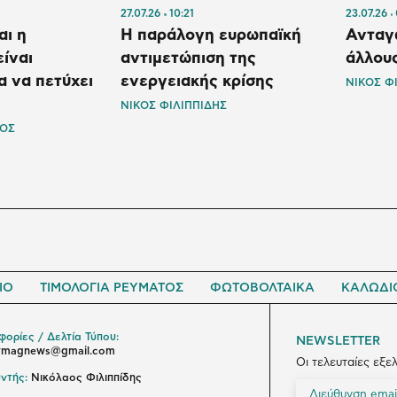
27.07.26
10:21
23.07.26
αι η
Η παράλογη ευρωπαϊκή
Ανταγ
είναι
αντιμετώπιση της
άλλου
α να πετύχει
ενεργειακής κρίσης
ΝΙΚΟΣ Φ
ΝΙΚΟΣ ΦΙΛΙΠΠΙΔΗΣ
ΛΟΣ
ΙΟ
ΤΙΜΟΛΟΓΙΑ ΡΕΥΜΑΤΟΣ
ΦΩΤΟΒΟΛΤΑΙΚΑ
ΚΑΛΩΔΙ
ορίες / Δελτία Τύπου:
NEWSLETTER
ymagnews@gmail.com
Οι τελευταίες εξε
ντής:
Νικόλαος Φιλιππίδης