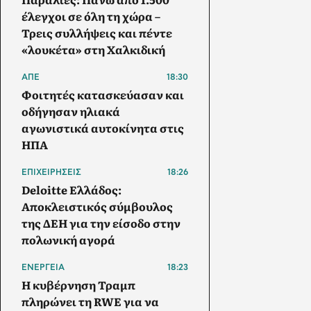
έλεγχοι σε όλη τη χώρα –
Τρεις συλλήψεις και πέντε
«λουκέτα» στη Χαλκιδική
ΑΠΕ
18:30
Φοιτητές κατασκεύασαν και
οδήγησαν ηλιακά
αγωνιστικά αυτοκίνητα στις
ΗΠΑ
ΕΠΙΧΕΙΡΗΣΕΙΣ
18:26
Deloitte Ελλάδος:
Αποκλειστικός σύμβουλος
της ΔΕΗ για την είσοδο στην
πολωνική αγορά
ΕΝΕΡΓΕΙΑ
18:23
Η κυβέρνηση Τραμπ
πληρώνει τη RWE για να