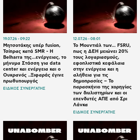
19.07.26
09:22
12.07.26
08:01
Μητσοτάκης υπέρ fusion,
Το Μουντιάλ των… FSRU,
Τσίπρας κατά SMR - Η
πως η ΔΕΗ μειώνει 20%
Belharra της…ενέργειας, το
τους λογαριασμούς,
μήνυμα Στάσση για data
εφοπλιστικά κεφάλαια
center και ενέργεια και ο
στην ενέργεια και η
Ουκρανός ..Ξιφαράς έγινε
αλήθεια για τις
πρωθυπουργός
δημοπρασίες – Το
παρασκήνιο της χορηγίας
ΕΙΔΙΚΟΣ ΣΥΝΕΡΓΑΤΗΣ
των διυλιστηρίων και οι
επενδυτές ΑΠΕ από Σρι
Λάνκα
ΕΙΔΙΚΟΣ ΣΥΝΕΡΓΑΤΗΣ