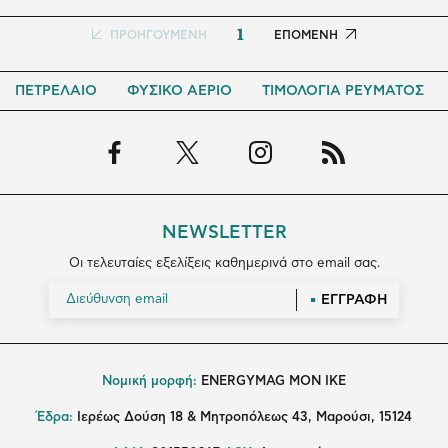
1
Προηγούμενη
ΠΡΟΗΓΟΥΜΕΝΗ
Next
ΕΠΟΜΕΝΗ
σελίδα
page
ΠΕΤΡΕΛΑΙΟ
ΦΥΣΙΚΟ ΑΕΡΙΟ
ΤΙΜΟΛΟΓΙΑ ΡΕΥΜΑΤΟΣ
NEWSLETTER
Οι τελευταίες εξελίξεις καθημερινά στο email σας.
ΕΓΓΡΑΦΗ
Νομική μορφή:
ENERGYMAG MON IKE
Έδρα:
Ιερέως Δούση 18 & Μητροπόλεως 43, Μαρούσι, 15124