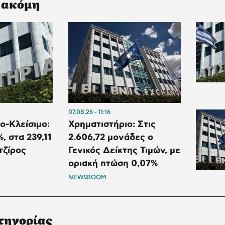
 ακόμη
07.08.26
11:16
ο-Κλείσιμο:
Χρηματιστήριο: Στις
, στα 239,11
2.606,72 μονάδες ο
τζίρος
Γενικός Δείκτης Τιμών, με
οριακή πτώση 0,07%
NEWSROOM
τηγορίας