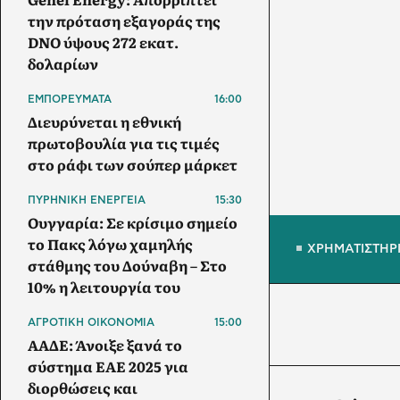
την πρόταση εξαγοράς της
DNO ύψους 272 εκατ.
δολαρίων
ΕΜΠΟΡΕΥΜΑΤΑ
16:00
Διευρύνεται η εθνική
πρωτοβουλία για τις τιμές
στο ράφι των σούπερ μάρκετ
ΠΥΡΗΝΙΚΗ ΕΝΕΡΓΕΙΑ
15:30
Ουγγαρία: Σε κρίσιμο σημείο
το Πακς λόγω χαμηλής
ΧΡΗΜΑΤΙΣΤΗΡ
στάθμης του Δούναβη – Στο
10% η λειτουργία του
ΑΓΡΟΤΙΚΗ ΟΙΚΟΝΟΜΙΑ
15:00
ΑΑΔΕ: Άνοιξε ξανά το
σύστημα ΕΑΕ 2025 για
διορθώσεις και