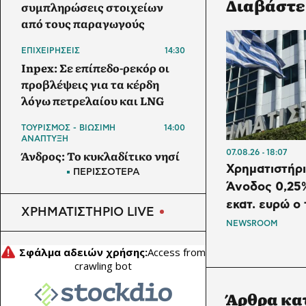
Διαβάστε
συμπληρώσεις στοιχείων
από τους παραγωγούς
ΕΠΙΧΕΙΡΗΣΕΙΣ
14:30
Inpex: Σε επίπεδο-ρεκόρ οι
προβλέψεις για τα κέρδη
λόγω πετρελαίου και LNG
ΤΟΥΡΙΣΜΟΣ - ΒΙΩΣΙΜΗ
14:00
ΑΝΑΠΤΥΞΗ
Άνδρος: Το κυκλαδίτικο νησί
07.08.26
18:07
Χρηματιστήρι
που συνδυάζει
ΠΕΡΙΣΣΟΤΕΡΑ
αυθεντικότητα, φύση και
Άνοδος 0,25%
πολιτισμό
εκατ. ευρώ ο 
ΧΡΗΜΑΤΙΣΤΗΡΙΟ LIVE
NEWSROOM
ΕΠΙΧΕΙΡΗΣΕΙΣ
13:30
Vistra: Μικρή υποχώρηση
στα κέρδη παρά την ισχυρή
ζήτηση για ηλεκτρική
Άρθρα κα
ενέργεια