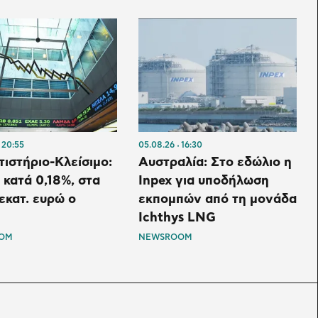
20:55
05.08.26
16:30
ιστήριο-Κλείσιμο:
Αυστραλία: Στο εδώλιο η
κατά 0,18%, στα
Inpex για υποδήλωση
 εκατ. ευρώ ο
εκπομπών από τη μονάδα
Ichthys LNG
OM
NEWSROOM