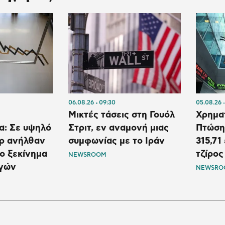
06.08.26
09:30
05.08.26
Μικτές τάσεις στη Γουόλ
Χρηματ
α: Σε υψηλό
Στριτ, εν αναμονή μιας
Πτώση 
όρ ανήλθαν
συμφωνίας με το Ιράν
315,71
το ξεκίνημα
τζίρος
NEWSROOM
αγών
NEWSRO