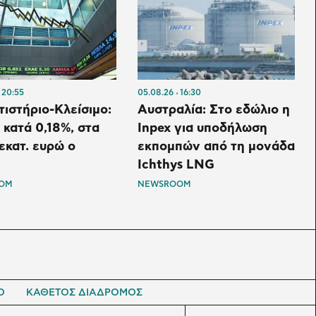
20:55
05.08.26
16:30
ιστήριο-Κλείσιμο:
Αυστραλία: Στο εδώλιο η
κατά 0,18%, στα
Inpex για υποδήλωση
 εκατ. ευρώ ο
εκπομπών από τη μονάδα
Ichthys LNG
OM
NEWSROOM
Ο
ΚΑΘΕΤΟΣ ΔΙΑΔΡΟΜΟΣ