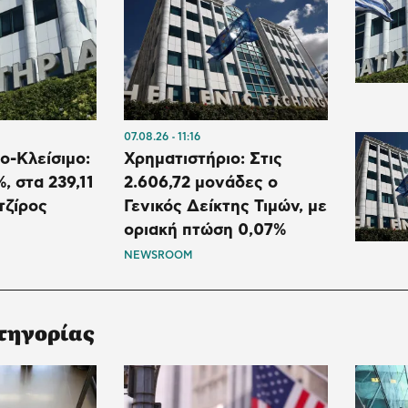
07.08.26
11:16
ο-Κλείσιμο:
Χρηματιστήριο: Στις
, στα 239,11
2.606,72 μονάδες ο
τζίρος
Γενικός Δείκτης Τιμών, με
οριακή πτώση 0,07%
NEWSROOM
τηγορίας