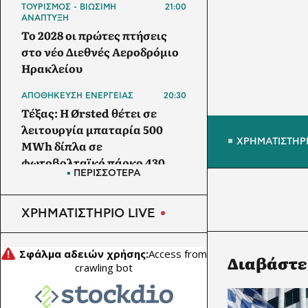
ΤΟΥΡΙΣΜΟΣ - ΒΙΩΣΙΜΗ
21:00
ΑΝΑΠΤΥΞΗ
Το 2028 οι πρώτες πτήσεις
στο νέο Διεθνές Αεροδρόμιο
Ηρακλείου
ΑΠΟΘΗΚΕΥΣΗ ΕΝΕΡΓΕΙΑΣ
20:30
Τέξας: Η Ørsted θέτει σε
λειτουργία μπαταρία 500
ΧΡΗΜΑΤΙΣΤΗΡ
MWh δίπλα σε
φωτοβολταϊκό πάρκο 430
ΠΕΡΙΣΣΟΤΕΡΑ
MW
ΑΓΡΟΤΙΚΗ ΟΙΚΟΝΟΜΙΑ
20:00
ΧΡΗΜΑΤΙΣΤΗΡΙΟ LIVE
ΥΠΑΑΤ: Θωρακίζεται όλη η
χώρα απέναντι στις
επιζωοτίες - 12,5 εκατ. ευρώ
Διαβάστε
επί πλέον στις 13
Περιφέρειες για μέτρα
βιοασφάλειας