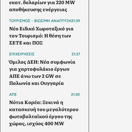
εκατ. δολαρίων για 220 MW
αποθήκευσης ενέργειας
ΤΟΥΡΙΣΜΟΣ - ΒΙΩΣΙΜΗ ΑΝΑΠΤΥΞΗ
21:39
Νέο Ειδικό Χωροταξικό για
τον Τουρισμό: Η θέση των
ΣΕΤΕ και ΠΟΞ
ΕΠΙΧΕΙΡΗΣΕΙΣ
21:37
Όμιλος ΔΕΗ: Νέα συμφωνία
για χαρτοφυλάκιο έργων
ΑΠΕ άνω των 2 GW σε
Πολωνία και Ουγγαρία
ΑΠΕ
21:30
Νότια Κορέα: Ξεκινά η
κατασκευή του μεγαλύτερου
φωτοβολταϊκού έργου της
χώρας, ισχύος 400 MW