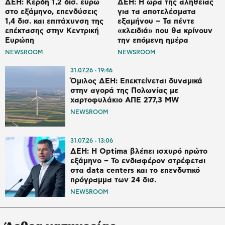
ΔΕΗ: Κέρδη 1,2 δισ. ευρώ
ΔΕΗ: Η ώρα της αλήθειας
στο εξάμηνο, επενδύσεις
για τα αποτελέσματα
1,4 δισ. και επιτάχυνση της
εξαμήνου – Τα πέντε
επέκτασης στην Κεντρική
«κλειδιά» που θα κρίνουν
Ευρώπη
την επόμενη ημέρα
NEWSROOM
NEWSROOM
31.07.26
19:46
Όμιλος ΔΕΗ: Επεκτείνεται δυναμικά
στην αγορά της Πολωνίας με
χαρτοφυλάκιο ΑΠΕ 277,3 MW
NEWSROOM
31.07.26
13:06
ΔΕΗ: Η Optima βλέπει ισχυρό πρώτο
εξάμηνο – Το ενδιαφέρον στρέφεται
στα data centers και το επενδυτικό
πρόγραμμα των 24 δισ.
NEWSROOM