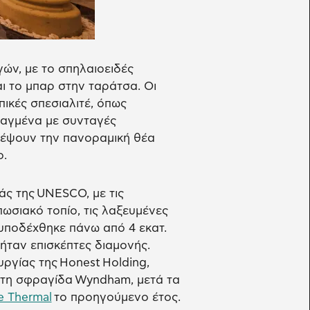
γών, με το σπηλαιοειδές
ι το μπαρ στην ταράτσα. Οι
ικές σπεσιαλιτέ, όπως
τιαγμένα με συνταγές
ντέψουν την πανοραμική θέα
ο.
ς της UNESCO, με τις
ωσιακό τοπίο, τις λαξευμένες
α υποδέχθηκε πάνω από 4 εκατ.
 ήταν επισκέπτες διαμονής.
υργίας της Honest Holding,
ό τη σφραγίδα Wyndham, μετά τα
 Thermal
το προηγούμενο έτος.