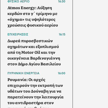
ΦΥΣΙΚΟ ΑΕΡΙΟ
16:30
Atmos Energy: Αύξηση
κερδών στο γ΄ τρίμηνο με
«όχημα» τις υψηλότερες
χρεώσεις φυσικού αερίου
ΕΠΙΧΕΙΡΗΣΕΙΣ
16:15
Δωρεά πυροσβεστικών
οχημάτων και εξοπλισμού
από τη Motor Oil και την
οικογένεια Βαρδινογιάννη
στον Δήμο Αγίου Βασιλείου
ΠΥΡΗΝΙΚΗ ΕΝΕΡΓΕΙΑ
16:00
Ρουμανία: Οι αρχές
επιχειρούν την εκτροπή των
υδάτων του Δούναβη για να
παρατείνουν την λειτουργία
του αντιδραστήρα στον