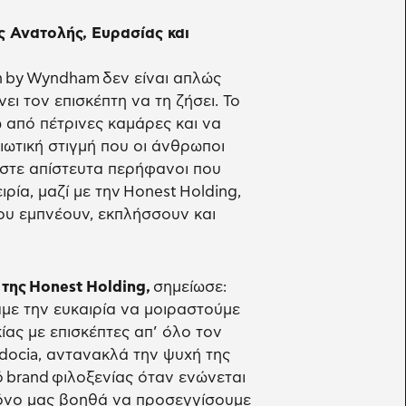
 Ανατολής, Ευρασίας και
on by Wyndham δεν είναι απλώς
ει τον επισκέπτη να τη ζήσει. Το
ω από πέτρινες καμάρες και να
διωτική στιγμή που οι άνθρωποι
μαστε απίστευτα περήφανοι που
ία, μαζί με την Honest Holding,
υ εμπνέουν, εκπλήσσουν και
 της
Honest
Holding
,
σημείωσε:
με την ευκαιρία να μοιραστούμε
ίας με επισκέπτες απ’ όλο τον
adocia, αντανακλά την ψυχή της
κό brand φιλοξενίας όταν ενώνεται
μόνο μας βοηθά να προσεγγίσουμε