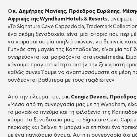
Ο
κ. Δημήτρης Μανίκης, Πρόεδρος Ευρώπης, Μέσης
Αφρικής της
Wyndham
Hotels
&
Resorts
, ανέφερε:
«Το Signature Cave Cappadocia, Trademark Collecti
ένα ακόμη ξενοδοχείο, είναι μία ιστορία που περιμέν
να κοιμάσαι σε μία σπηλιά αιώνων, να δειπνείς κάτ
ξυπνάς στη μαγεία της Καππαδοκίας, είναι μία ταξι
ονειρεύονται και μοιράζονται στα social media. Εί
κάνουμε πραγματικότητα αυτήν την ξεχωριστή εμπειρ
καθώς συνεχίζουμε να αναπτυσσόμαστε σε μέρη πο
συνδέονται βαθύτερα με τους ταξιδιώτες».
Από την πλευρά του, ο
κ.
Cengiz
Deveci
, Πρόεδρος
«Μέσα από τη συνεργασία μας με τη Wyndham, είχα
το μοναδικό πνεύμα και τη φιλοξενία της Καππαδοκ
κόσμο. Το ξενοδοχείο μας, το Signature Cave Capp
περιοχής και δείχνει τι μπορεί να επιτύχει ένα τοπι
με ένα παγκόσμιο όνομα. Αυτή η συνεργασία όχι 