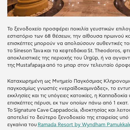
Το ξενοδοχείο προσφέρει ποικιλία γευστικών επιλο
εστιατόριο των 68 θέσεων, την αίθουσα πρωινού κα
επισκέπτες μπορούν να απολαύσουν αυθεντικές τοπ
το Sineson Tava και τα κεφτεδάκια St. Theodoros, φ
αποκλειστικές της περιοχής του Ürgüp, ή να αγνα
της Mustafapaşa από το μπαρ στον τελευταίο όροφ
Καταχωρημένη ως Μνημείο Παγκόσμιας Κληρονομιά
παγκοσμίως γνωστές «νεραϊδοκαμινάδες», το εντυπ
εκκλησίες και τις υπόγειες κατοικίες, η Καππαδοκί
επισκέπτες πέρυσι, εκ των οποίων πάνω από 1 εκατ.
Το Signature Cave Cappadocia, ιδιοκτησίας και λειτο
αποτελεί το δεύτερο ξενοδοχείο της εταιρείας υπ
εγκαίνια του
Ramada Resort by Wyndham Pamukkale