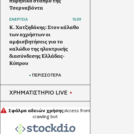
πυρηνικό σταθμό της
Τσερναβόντα
ΕΝΕΡΓΕΙΑ
15:59
Κ. Χατζηδάκης: Στον κάλαθο
των αχρήστων οι
αμφισβητήσεις για το
καλώδιο της ηλεκτρικής
διασύνδεσης Ελλάδας-
Κύπρου
ΠΕΤΡΕΛΑΙΟ
15:30
ΠΕΡΙΣΣΟΤΕΡΑ
Sinopec: Στροφή στο ρωσικό
πετρέλαιο καθώς ο πόλεμος
ΧΡΗΜΑΤΙΣΤΗΡΙΟ LIVE
με το Ιράν περιορίζει τις
προμήθειες από τη Μέση
Ανατολή
ΑΠΕ
15:00
Αυστραλία: Στα 3 δισ.