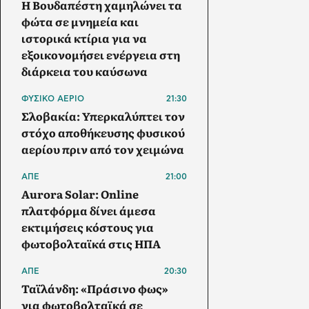
Η Βουδαπέστη χαμηλώνει τα
φώτα σε μνημεία και
ιστορικά κτίρια για να
εξοικονομήσει ενέργεια στη
διάρκεια του καύσωνα
ΦΥΣΙΚΟ ΑΕΡΙΟ
21:30
Σλοβακία: Υπερκαλύπτει τον
στόχο αποθήκευσης φυσικού
αερίου πριν από τον χειμώνα
ΑΠΕ
21:00
Aurora Solar: Online
πλατφόρμα δίνει άμεσα
εκτιμήσεις κόστους για
φωτοβολταϊκά στις ΗΠΑ
ΑΠΕ
20:30
Ταϊλάνδη: «Πράσινο φως»
για φωτοβολταϊκά σε