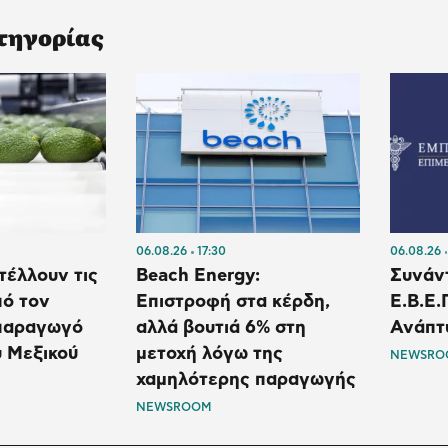
τηγορίας
06.08.26
17:30
06.08.26
τέλλουν τις
Beach Energy:
Συνάν
πό τον
Επιστροφή στα κέρδη,
Ε.Β.Ε.
παραγωγό
αλλά βουτιά 6% στη
Ανάπτ
 Μεξικού
μετοχή λόγω της
NEWSRO
χαμηλότερης παραγωγής
NEWSROOM