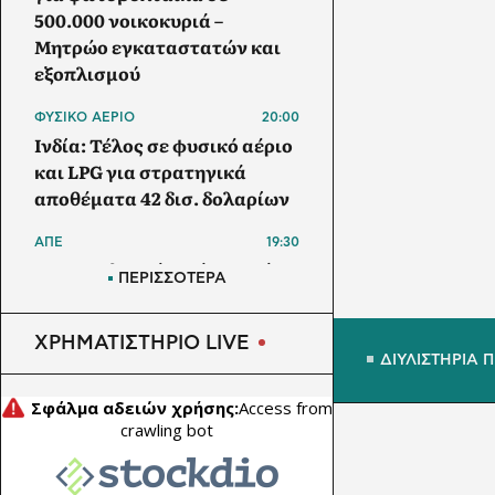
500.000 νοικοκυριά –
Μητρώο εγκαταστατών και
εξοπλισμού
ΦΥΣΙΚΟ ΑΕΡΙΟ
20:00
Ινδία: Τέλος σε φυσικό αέριο
και LPG για στρατηγικά
αποθέματα 42 δισ. δολαρίων
ΑΠΕ
19:30
Μπανγκλαντές: Πάνω από 1
ΠΕΡΙΣΣΟΤΕΡΑ
GW τα φωτοβολταϊκά στις
στέγες – Στα 5,5 GW ο στόχος
ΧΡΗΜΑΤΙΣΤΗΡΙΟ LIVE
έως το 2030
ΔΙΥΛΙΣΤΗΡΙΑ 
ΗΛΕΚΤΡΙΚΟ ΑΥΤΟΚΙΝΗΤΟ
19:00
Το Nissan Qashqai με το νέο
σύστημα e-POWER κατακτά
ρεκόρ Guinness