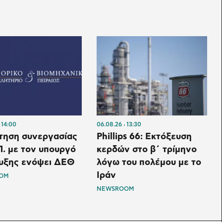
14:00
06.08.26
13:30
τηση συνεργασίας
Phillips 66: Εκτόξευση
Π. με τον υπουργό
κερδών στο β΄ τρίμηνο
υξης ενόψει ΔΕΘ
λόγω του πολέμου με το
Ιράν
OM
NEWSROOM