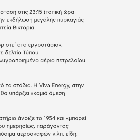
αση στις 23:15 (τοπική ώρα·
 την εκδήλωση μεγάλης πυρκαγιάς
τεία Βικτόρια.
οριστεί στο εργοστάσιο»,
ε δελτίο Τύπου
ι «υγροποιημένο αέριο πετρελαίου
 το στάδιο. Η Viva Energy, στην
 θα υπάρξει «καμιά άμεση
ιστήριο άνοιξε το 1954 και «μπορεί
ίου ημερησίως, παράγοντας
αύσιμα αεροσκαφών κ.λπ. είδη.