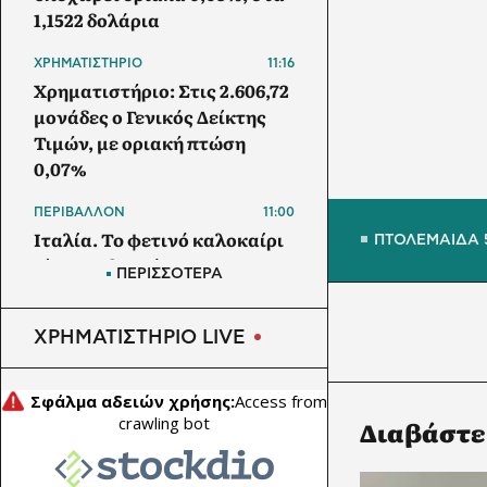
1,1522 δολάρια
ΧΡΗΜΑΤΙΣΤΗΡΙΟ
11:16
Χρηματιστήριο: Στις 2.606,72
μονάδες ο Γενικός Δείκτης
Τιμών, με οριακή πτώση
0,07%
ΠΕΡΙΒΑΛΛΟΝ
11:00
Ιταλία. To φετινό καλοκαίρι
ΠΤΟΛΕΜΑΙΔΑ 
είναι το θερμότερο του
ΠΕΡΙΣΣΟΤΕΡΑ
τελευταίου αιώνα
ΑΠΕ
ΧΡΗΜΑΤΙΣΤΗΡΙΟ LIVE
10:30
Τραμπ: Δασμοί και ελάχιστες
τιμές για να περιορίσουν την
κινεζική κυριαρχία σε
Διαβάστε
φωτοβολταϊκά και
ημιαγωγούς