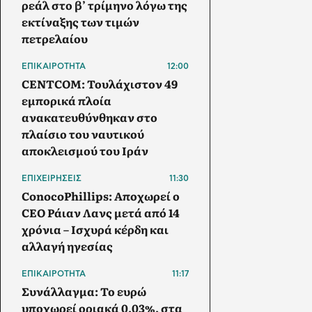
ρεάλ στο β’ τρίμηνο λόγω της
εκτίναξης των τιμών
πετρελαίου
ΕΠΙΚΑΙΡΟΤΗΤΑ
12:00
CENTCOM: Τουλάχιστον 49
εμπορικά πλοία
ανακατευθύνθηκαν στο
πλαίσιο του ναυτικού
αποκλεισμού του Ιράν
ΕΠΙΧΕΙΡΗΣΕΙΣ
11:30
ConocoPhillips: Αποχωρεί ο
CEO Ράιαν Λανς μετά από 14
χρόνια – Ισχυρά κέρδη και
αλλαγή ηγεσίας
ΕΠΙΚΑΙΡΟΤΗΤΑ
11:17
Συνάλλαγμα: Το ευρώ
υποχωρεί οριακά 0,03%, στα