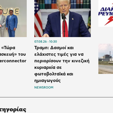
07.08.26
10:30
 «Τώρα
Τραμπ: Δασμοί και
τασκευή» του
ελάχιστες τιμές για να
terconnector
περιορίσουν την κινεζική
κυριαρχία σε
φωτοβολταϊκά και
ημιαγωγούς
NEWSROOM
τηγορίας