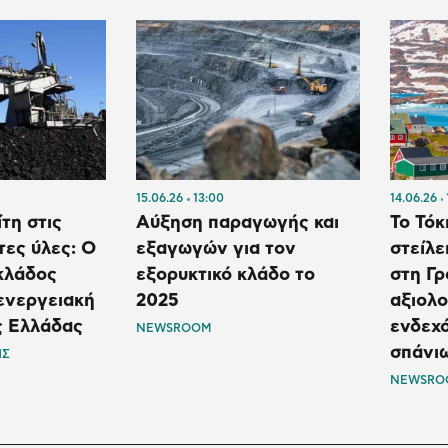
15.06.26
13:00
14.06.26
τη στις
Αύξηση παραγωγής και
Το Τόκ
τες ύλες: Ο
εξαγωγών για τον
στείλε
κλάδος
εξορυκτικό κλάδο το
στη Γρ
 ενεργειακή
2025
αξιολο
ς Ελλάδας
ενδεχ
NEWSROOM
σπάνι
ΗΣ
NEWSRO