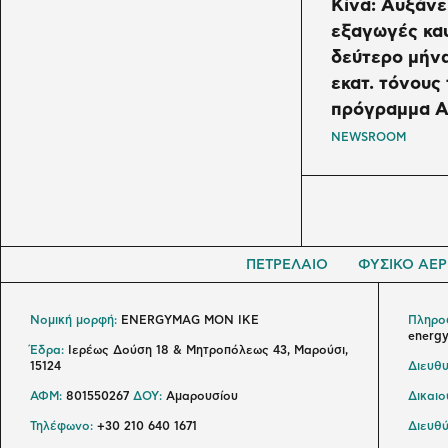
Κίνα: Αυξάνει
εξαγωγές κα
δεύτερο μήνα
εκατ. τόνους 
πρόγραμμα Α
NEWSROOM
ΠΕΤΡΕΛΑΙΟ
ΦΥΣΙΚΟ ΑΕΡ
Νομική μορφή:
ENERGYMAG MON IKE
Πληροφ
energ
Έδρα:
Ιερέως Δούση 18 & Μητροπόλεως 43, Μαρούσι,
15124
Διευθυ
ΑΦΜ:
801550267
ΔΟΥ:
Αμαρουσίου
Δικαι
Τηλέφωνο:
+30 210 640 1671
Διευθύ