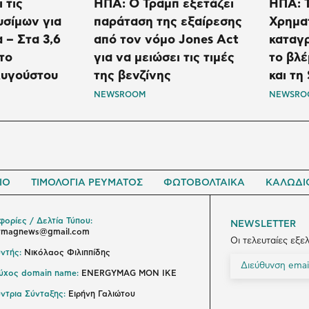
 τις
ΗΠΑ: Ο Τραμπ εξετάζει
ΗΠΑ: Τ
υσίμων για
παράταση της εξαίρεσης
Χρημα
 – Στα 3,6
από τον νόμο Jones Act
καταγ
το
για να μειώσει τις τιμές
το βλ
υγούστου
της βενζίνης
και τη
NEWSROOM
NEWSRO
ΙΟ
ΤΙΜΟΛΟΓΙΑ ΡΕΥΜΑΤΟΣ
ΦΩΤΟΒΟΛΤΑΙΚΑ
ΚΑΛΩΔΙ
ορίες / Δελτία Τύπου:
NEWSLETTER
ymagnews@gmail.com
Οι τελευταίες εξε
ντής:
Νικόλαος Φιλιππίδης
ούχος domain name:
ENERGYMAG ΜΟΝ ΙΚΕ
ντρια Σύνταξης:
Ειρήνη Γαλιώτου