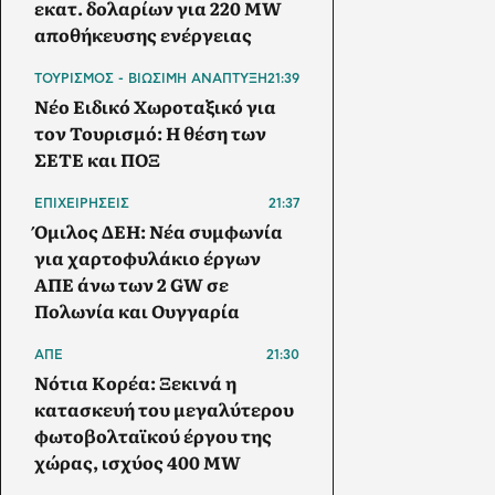
εκατ. δολαρίων για 220 MW
αποθήκευσης ενέργειας
ΤΟΥΡΙΣΜΟΣ - ΒΙΩΣΙΜΗ ΑΝΑΠΤΥΞΗ
21:39
Νέο Ειδικό Χωροταξικό για
τον Τουρισμό: Η θέση των
ΣΕΤΕ και ΠΟΞ
ΕΠΙΧΕΙΡΗΣΕΙΣ
21:37
Όμιλος ΔΕΗ: Νέα συμφωνία
για χαρτοφυλάκιο έργων
ΑΠΕ άνω των 2 GW σε
Πολωνία και Ουγγαρία
ΑΠΕ
21:30
Νότια Κορέα: Ξεκινά η
κατασκευή του μεγαλύτερου
φωτοβολταϊκού έργου της
χώρας, ισχύος 400 MW