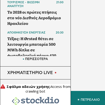
ΤΟΥΡΙΣΜΟΣ - ΒΙΩΣΙΜΗ
21:00
ΑΝΑΠΤΥΞΗ
Το 2028 οι πρώτες πτήσεις
στο νέο Διεθνές Αεροδρόμιο
Ηρακλείου
ΑΠΟΘΗΚΕΥΣΗ ΕΝΕΡΓΕΙΑΣ
20:30
Τέξας: Η Ørsted θέτει σε
λειτουργία μπαταρία 500
MWh δίπλα σε
φωτοβολταϊκό πάρκο 430
ΠΕΡΙΣΣΟΤΕΡΑ
MW
ΑΓΡΟΤΙΚΗ ΟΙΚΟΝΟΜΙΑ
20:00
ΧΡΗΜΑΤΙΣΤΗΡΙΟ LIVE
ΥΠΑΑΤ: Θωρακίζεται όλη η
χώρα απέναντι στις
επιζωοτίες - 12,5 εκατ. ευρώ
επί πλέον στις 13
Περιφέρειες για μέτρα
ΠΕΤΡΕΛΑΙΟ
βιοασφάλειας