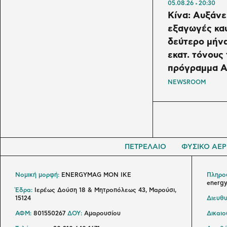
05.08.26
20:30
Κίνα: Αυξάνει
εξαγωγές κα
δεύτερο μήνα
εκατ. τόνους 
πρόγραμμα Α
NEWSROOM
ΠΕΤΡΕΛΑΙΟ
ΦΥΣΙΚΟ ΑΕΡ
Νομική μορφή:
ENERGYMAG MON IKE
Πληροφ
energ
Έδρα:
Ιερέως Δούση 18 & Μητροπόλεως 43, Μαρούσι,
15124
Διευθυ
ΑΦΜ:
801550267
ΔΟΥ:
Αμαρουσίου
Δικαι