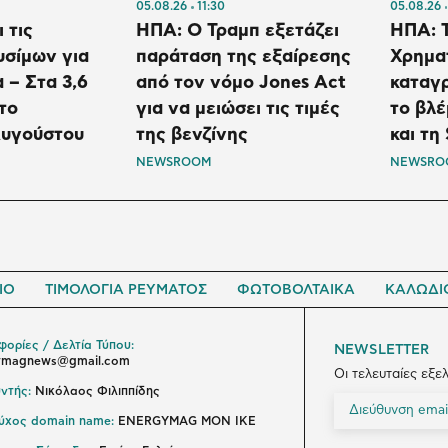
05.08.26
11:30
05.08.26
 τις
ΗΠΑ: Ο Τραμπ εξετάζει
ΗΠΑ: Τ
υσίμων για
παράταση της εξαίρεσης
Χρημα
 – Στα 3,6
από τον νόμο Jones Act
καταγ
το
για να μειώσει τις τιμές
το βλ
υγούστου
της βενζίνης
και τη
NEWSROOM
NEWSRO
ΙΟ
ΤΙΜΟΛΟΓΙΑ ΡΕΥΜΑΤΟΣ
ΦΩΤΟΒΟΛΤΑΙΚΑ
ΚΑΛΩΔΙ
ορίες / Δελτία Τύπου:
NEWSLETTER
ymagnews@gmail.com
Οι τελευταίες εξε
ντής:
Νικόλαος Φιλιππίδης
ούχος domain name:
ENERGYMAG ΜΟΝ ΙΚΕ