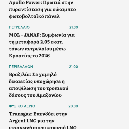
Apollo Power: Πρωτιά στην
πυραντίσταση για εύκαμπτο
φωτοβολταϊκό πάνελ
ΠΕΤΡΕΛΑΙΟ
21:30
MOL – JANAF: Συμφωνία για
τη μεταφορά 2,05 εκατ.
τόνων πετρελαίου μέσω
Κροατίας το 2026
ΠΕΡΙΒΑΛΛΟΝ
21:00
Βραζιλία: Σε χαμηλό
δεκαετίας υποχώρησε η
αποψίλωση του τροπικού
δάσους του Αμαζονίου
ΦΥΣΙΚΟ ΑΕΡΙΟ
20:30
Transgaz: Επενδύει στην
Argent LNG για την
εισαγωγή αμερικανικού LNG