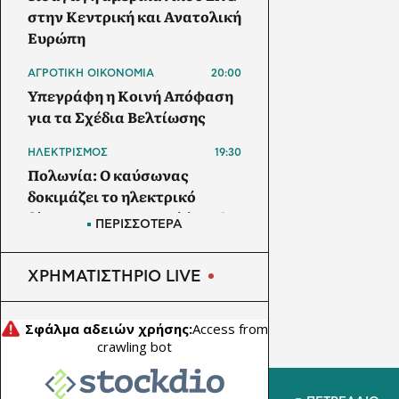
στην Κεντρική και Ανατολική
Ευρώπη
ΑΓΡΟΤΙΚΗ ΟΙΚΟΝΟΜΙΑ
20:00
Υπεγράφη η Κοινή Απόφαση
για τα Σχέδια Βελτίωσης
ΗΛΕΚΤΡΙΣΜΟΣ
19:30
Πολωνία: Ο καύσωνας
δοκιμάζει το ηλεκτρικό
δίκτυο – Στα 423 ευρώ/MWh
ΠΕΡΙΣΣΟΤΕΡΑ
η τιμή ρεύματος
ΕΠΙΚΑΙΡΟΤΗΤΑ
ΧΡΗΜΑΤΙΣΤΗΡΙΟ LIVE
19:00
5G παντού, 6G στον ορίζοντα:
Πού βρίσκεται η Ελλάδα στη
μεγάλη τεχνολογική
μετάβαση