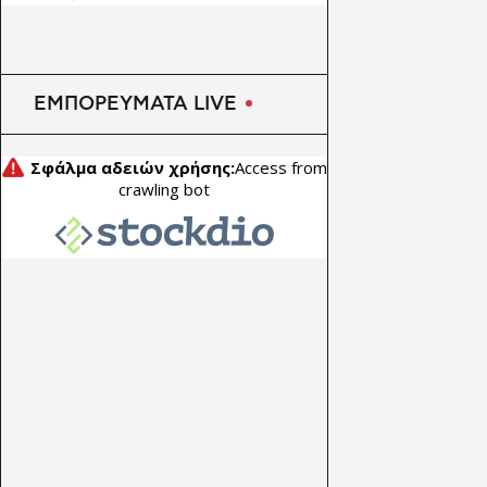
κέρδη στο α’ τρίμηνο λόγω
της ανόδου του πετρελαίου
ΕΜΠΟΡΕΥΜΑΤΑ LIVE