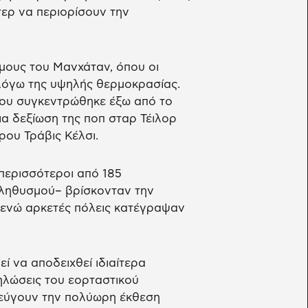
τερ να περιορίσουν την
όμους του Μανχάταν, όπου οι
όγω της υψηλής θερμοκρασίας.
μου συγκεντρώθηκε έξω από το
α δεξίωση της ποπ σταρ Τέιλορ
ρου Τράβις Κέλσι.
περισσότεροι από 185
πληθυσμού– βρίσκονταν την
 ενώ αρκετές πόλεις κατέγραψαν
ί να αποδειχθεί ιδιαίτερα
ηλώσεις του εορταστικού
εύγουν την πολύωρη έκθεση