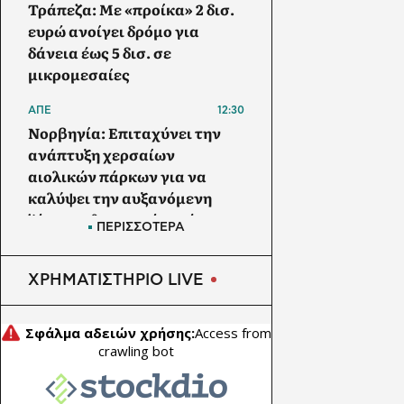
Τράπεζα: Με «προίκα» 2 δισ.
ευρώ ανοίγει δρόμο για
δάνεια έως 5 δισ. σε
μικρομεσαίες
ΑΠΕ
12:30
Νορβηγία: Επιταχύνει την
ανάπτυξη χερσαίων
αιολικών πάρκων για να
καλύψει την αυξανόμενη
ζήτηση ηλεκτρικής ενέργειας
ΠΕΡΙΣΣΟΤΕΡΑ
ΕΜΠΟΡΕΥΜΑΤΑ
12:00
Μαύρη Θάλασσα: Η εμπορική
ΧΡΗΜΑΤΙΣΤΗΡΙΟ LIVE
ναυτιλία στην πρώτη γραμμή
ενός ακήρυχτου πολέμου
ΕΠΙΧΕΙΡΗΣΕΙΣ
11:30
Oil India:
Υπερτριπλασιάστηκαν τα