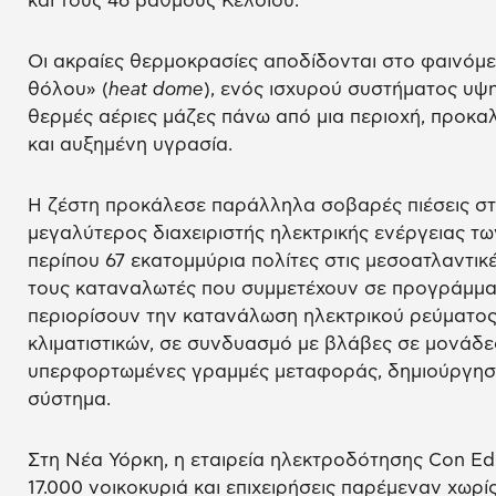
και τους 46 βαθμούς Κελσίου.
Οι ακραίες θερμοκρασίες αποδίδονται στο φαινόμ
θόλου» (
heat dome
), ενός ισχυρού συστήματος υψ
θερμές αέριες μάζες πάνω από μια περιοχή, προκ
και αυξημένη υγρασία.
Η ζέστη προκάλεσε παράλληλα σοβαρές πιέσεις στο
μεγαλύτερος διαχειριστής ηλεκτρικής ενέργειας τω
περίπου 67 εκατομμύρια πολίτες στις μεσοατλαντικές
τους καταναλωτές που συμμετέχουν σε προγράμμα
περιορίσουν την κατανάλωση ηλεκτρικού ρεύματος
κλιματιστικών, σε συνδυασμό με βλάβες σε μονάδ
υπερφορτωμένες γραμμές μεταφοράς, δημιούργησ
σύστημα.
Στη Νέα Υόρκη, η εταιρεία ηλεκτροδότησης Con Ed
17.000 νοικοκυριά και επιχειρήσεις παρέμεναν χωρί