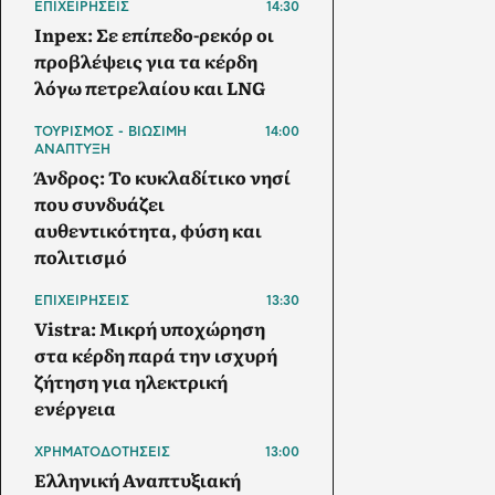
ΕΠΙΧΕΙΡΗΣΕΙΣ
14:30
Inpex: Σε επίπεδο-ρεκόρ οι
προβλέψεις για τα κέρδη
λόγω πετρελαίου και LNG
ΤΟΥΡΙΣΜΟΣ - ΒΙΩΣΙΜΗ
14:00
ΑΝΑΠΤΥΞΗ
Άνδρος: Το κυκλαδίτικο νησί
που συνδυάζει
αυθεντικότητα, φύση και
πολιτισμό
ΕΠΙΧΕΙΡΗΣΕΙΣ
13:30
Vistra: Μικρή υποχώρηση
στα κέρδη παρά την ισχυρή
ζήτηση για ηλεκτρική
ενέργεια
ΧΡΗΜΑΤΟΔΟΤΗΣΕΙΣ
13:00
Ελληνική Αναπτυξιακή