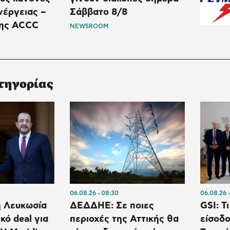
νέργειας –
Σάββατο 8/8
της ACCC
NEWSROOM
τηγορίας
06.08.26
08:30
06.08.26
η Λευκωσία
ΔΕΔΔΗΕ: Σε ποιες
GSI: Τ
κό deal για
περιοχές της Αττικής θα
είσοδο