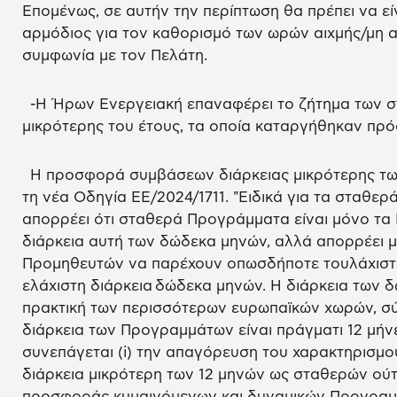
Επομένως, σε αυτήν την περίπτωση θα πρέπει να είν
αρμόδιος για τον καθορισμό των ωρών αιχμής/μη αι
συμφωνία με τον Πελάτη.
-Η Ήρων Ενεργειακή επαναφέρει το ζήτημα των σ
μικρότερης του έτους, τα οποία καταργήθηκαν πρό
Η προσφορά συμβάσεων διάρκειας μικρότερης των
τη νέα Οδηγία ΕΕ/2024/1711. "Ειδικά για τα σταθε
απορρέει ότι σταθερά Προγράμματα είναι μόνο τα
διάρκεια αυτή των δώδεκα μηνών, αλλά απορρέει 
Προμηθευτών να παρέχουν οπωσδήποτε τουλάχιστ
ελάχιστη διάρκεια δώδεκα μηνών. Η διάρκεια των 
πρακτική των περισσότερων ευρωπαϊκών χωρών, σύ
διάρκεια των Προγραμμάτων είναι πράγματι 12 μή
συνεπάγεται (i) την απαγόρευση του χαρακτηρισμ
διάρκεια μικρότερη των 12 μηνών ως σταθερών ούτ
προσφοράς κυμαινόμενων και δυναμικών Προγραμμ