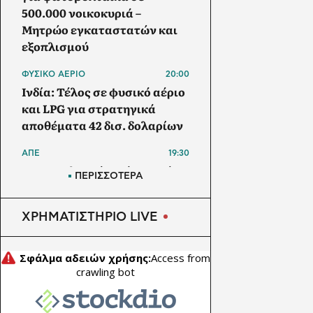
500.000 νοικοκυριά –
Μητρώο εγκαταστατών και
εξοπλισμού
ΦΥΣΙΚΟ ΑΕΡΙΟ
20:00
Ινδία: Τέλος σε φυσικό αέριο
και LPG για στρατηγικά
αποθέματα 42 δισ. δολαρίων
ΑΠΕ
19:30
Μπανγκλαντές: Πάνω από 1
ΠΕΡΙΣΣΟΤΕΡΑ
GW τα φωτοβολταϊκά στις
στέγες – Στα 5,5 GW ο στόχος
ΧΡΗΜΑΤΙΣΤΗΡΙΟ LIVE
έως το 2030
ΗΛΕΚΤΡΙΚΟ ΑΥΤΟΚΙΝΗΤΟ
19:00
Το Nissan Qashqai με το νέο
σύστημα e-POWER κατακτά
ρεκόρ Guinness