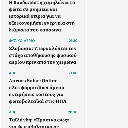
Η Βουδαπέστη χαμηλώνει τα
φώτα σε μνημεία και
ιστορικά κτίρια για να
εξοικονομήσει ενέργεια στη
διάρκεια του καύσωνα
ΦΥΣΙΚΟ ΑΕΡΙΟ
21:30
Σλοβακία: Υπερκαλύπτει τον
στόχο αποθήκευσης φυσικού
αερίου πριν από τον χειμώνα
ΑΠΕ
21:00
Aurora Solar: Online
πλατφόρμα δίνει άμεσα
εκτιμήσεις κόστους για
φωτοβολταϊκά στις ΗΠΑ
ΑΠΕ
20:30
Ταϊλάνδη: «Πράσινο φως»
για φωτοβολταϊκά σε