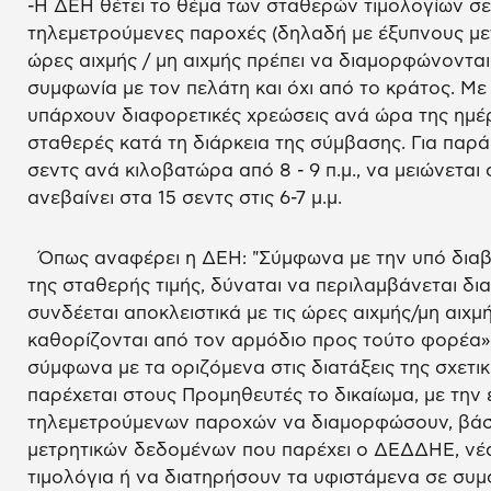
-Η ΔΕΗ θέτει το θέμα των σταθερών τιμολογίων σ
τηλεμετρούμενες παροχές (δηλαδή με έξυπνους μετ
ώρες αιχμής / μη αιχμής πρέπει να διαμορφώνοντα
συμφωνία με τον πελάτη και όχι από το κράτος. Με
υπάρχουν διαφορετικές χρεώσεις ανά ώρα της ημέρ
σταθερές κατά τη διάρκεια της σύμβασης. Για παράδ
σεντς ανά κιλοβατώρα από 8 - 9 π.μ., να μειώνεται σ
ανεβαίνει στα 15 σεντς στις 6-7 μ.μ.
Όπως αναφέρει η ΔΕΗ: "Σύμφωνα με την υπό διαβο
της σταθερής τιμής, δύναται να περιλαμβάνεται δια
συνδέεται αποκλειστικά με τις ώρες αιχμής/μη αιχμή
καθορίζονται από τον αρμόδιο προς τούτο φορέα»
σύμφωνα με τα οριζόμενα στις διατάξεις της σχετ
παρέχεται στους Προμηθευτές το δικαίωμα, με την
τηλεμετρούμενων παροχών να διαμορφώσουν, βάσε
μετρητικών δεδομένων που παρέχει ο ΔΕΔΔΗΕ, νέα
τιμολόγια ή να διατηρήσουν τα υφιστάμενα σε συμ