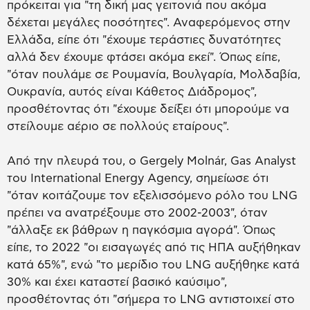
πρόκειται για "τη δική μας γειτονιά που ακόμα
δέχεται μεγάλες ποσότητες". Αναφερόμενος στην
Ελλάδα, είπε ότι "έχουμε τεράστιες δυνατότητες
αλλά δεν έχουμε φτάσει ακόμα εκεί". Όπως είπε,
"όταν πουλάμε σε Ρουμανία, Βουλγαρία, Μολδαβία,
Ουκρανία, αυτός είναι Κάθετος Διάδρομος",
προσθέτοντας ότι "έχουμε δείξει ότι μπορούμε να
στείλουμε αέριο σε πολλούς εταίρους".
Από την πλευρά του, ο Gergely Molnár, Gas Analyst
του International Energy Agency, σημείωσε ότι
"όταν κοιτάζουμε τον εξελισσόμενο ρόλο του LNG
πρέπει να ανατρέξουμε στο 2002-2003", όταν
"άλλαξε εκ βάθρων η παγκόσμια αγορά". Όπως
είπε, το 2022 "οι εισαγωγές από τις ΗΠΑ αυξήθηκαν
κατά 65%", ενώ "το μερίδιο του LNG αυξήθηκε κατά
30% και έχει καταστεί βασικό καύσιμο",
προσθέτοντας ότι "σήμερα το LNG αντιστοιχεί στο