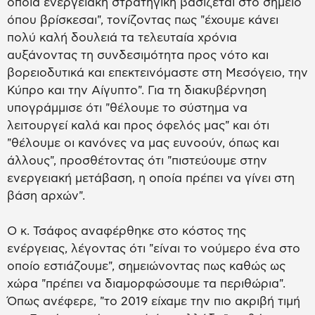
όποια ενεργειακή στρατηγική βασίζεται στο σημείο
όπου βρίσκεσαι", τονίζοντας πως "έχουμε κάνει
πολύ καλή δουλειά τα τελευταία χρόνια
αυξάνοντας τη συνδεσιμότητα προς νότο και
βορειοδυτικά και επεκτεινόμαστε στη Μεσόγειο, την
Κύπρο και την Αίγυπτο". Για τη διακυβέρνηση
υπογράμμισε ότι "θέλουμε το σύστημα να
λειτουργεί καλά και προς όφελός μας" και ότι
"θέλουμε οι κανόνες να μας ευνοούν, όπως και
άλλους", προσθέτοντας ότι "πιστεύουμε στην
ενεργειακή μετάβαση, η οποία πρέπει να γίνει στη
βάση αρχών".
Ο κ. Τσάφος αναφέρθηκε στο κόστος της
ενέργειας, λέγοντας ότι "είναι το νούμερο ένα στο
οποίο εστιάζουμε", σημειώνοντας πως καθώς ως
χώρα "πρέπει να διαμορφώσουμε τα περιθώρια".
Όπως ανέφερε, "το 2019 είχαμε την πιο ακριβή τιμή