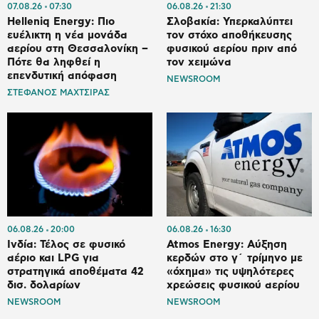
07.08.26
07:30
06.08.26
21:30
Helleniq Energy: Πιο
Σλοβακία: Υπερκαλύπτει
ευέλικτη η νέα μονάδα
τον στόχο αποθήκευσης
αερίου στη Θεσσαλονίκη –
φυσικού αερίου πριν από
Πότε θα ληφθεί η
τον χειμώνα
επενδυτική απόφαση
NEWSROOM
ΣΤΕΦΑΝΟΣ ΜΑΧΤΣΙΡΑΣ
06.08.26
20:00
06.08.26
16:30
Ινδία: Τέλος σε φυσικό
Atmos Energy: Αύξηση
αέριο και LPG για
κερδών στο γ΄ τρίμηνο με
στρατηγικά αποθέματα 42
«όχημα» τις υψηλότερες
δισ. δολαρίων
χρεώσεις φυσικού αερίου
NEWSROOM
NEWSROOM