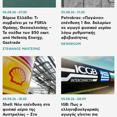
06.08.26
07:30
05.08.26
21:30
Βόρεια Ελλάδα: Tι
Petrobras: «Παγώνει»
συμβαίνει με τα FSRUs
επένδυση 1 δισ. δολαρίων
Θράκης, Θεσσαλονίκης –
σε αγωγό φυσικού αερίου
Τα σχέδια των 850 εκατ.
λόγω ρυθμιστικής
από Helleniq Energy,
αβεβαιότητας
Gastrade
NEWSROOM
ΣΤΕΦΑΝΟΣ ΜΑΧΤΣΙΡΑΣ
05.08.26
18:30
05.08.26
08:09
Shell: Νέα επένδυση στο
IGB: Πως ο
φυσικό αέριο της
ελληνοβουλγαρικός
Αυστραλίας – Στο
αγωγός γίνεται πιο