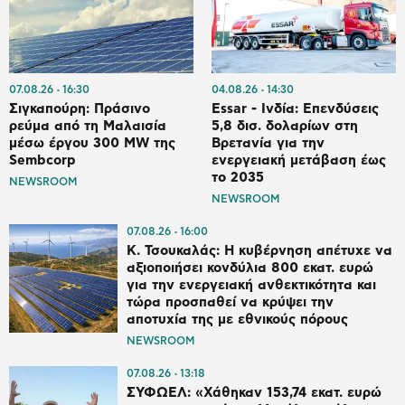
07.08.26
16:30
04.08.26
14:30
Σιγκαπούρη: Πράσινο
Essar - Ινδία: Επενδύσεις
ρεύμα από τη Μαλαισία
5,8 δισ. δολαρίων στη
μέσω έργου 300 MW της
Βρετανία για την
Sembcorp
ενεργειακή μετάβαση έως
το 2035
NEWSROOM
NEWSROOM
07.08.26
16:00
Κ. Τσουκαλάς: Η κυβέρνηση απέτυχε να
αξιοποιήσει κονδύλια 800 εκατ. ευρώ
για την ενεργειακή ανθεκτικότητα και
τώρα προσπαθεί να κρύψει την
αποτυχία της με εθνικούς πόρους
NEWSROOM
07.08.26
13:18
ΣΥΦΩΕΛ: «Χάθηκαν 153,74 εκατ. ευρώ