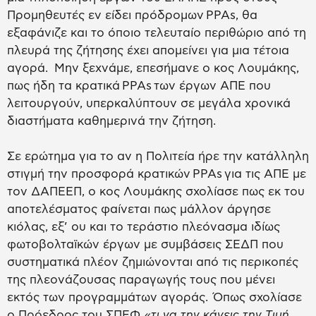
Προμηθευτές εν είδει πρόδρομων PPAs, θα
εξαφάνιζε και το όποιο τελευταίο περιθώριο από τη
πλευρά της ζήτησης έχει απομείνει για μια τέτοια
αγορά. Μην ξεχνάμε, επεσήμανε ο κος Λουμάκης,
πως ήδη τα κρατικά PPAs των έργων ΑΠΕ που
λειτουργούν, υπερκαλύπτουν σε μεγάλα χρονικά
διαστήματα καθημερινά την ζήτηση.
Σε ερώτημα για το αν η Πολιτεία ήρε την κατάλληλη
στιγμή την προσφορά κρατικών PPAs για τις ΑΠΕ με
τον ΔΑΠΕΕΠ, ο κος Λουμάκης σχολίασε πως εκ του
αποτελέσματος φαίνεται πως μάλλον άργησε
κιόλας, εξ’ ου και το τεράστιο πλεόνασμα ιδίως
φωτοβολταϊκών έργων με συμβάσεις ΣΕΔΠ που
συστηματικά πλέον ζημιώνονται από τις περικοπές
της πλεονάζουσας παραγωγής τους που μένει
εκτός των προγραμμάτων αγοράς. Όπως σχολίασε
ο Πρόεδρος του ΣΠΕΦ,
«τι να την κάνεις την Τιμή