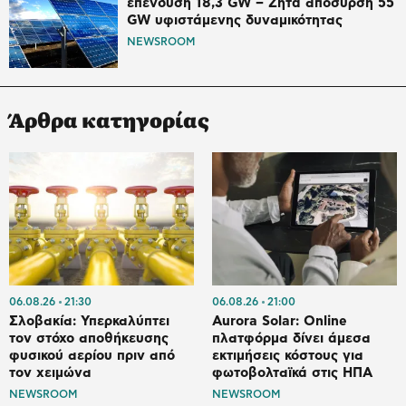
επένδυση 18,3 GW – Ζητά απόσυρση 55
GW υφιστάμενης δυναμικότητας
NEWSROOM
Άρθρα κατηγορίας
06.08.26
21:30
06.08.26
21:00
Σλοβακία: Υπερκαλύπτει
Aurora Solar: Online
τον στόχο αποθήκευσης
πλατφόρμα δίνει άμεσα
φυσικού αερίου πριν από
εκτιμήσεις κόστους για
τον χειμώνα
φωτοβολταϊκά στις ΗΠΑ
NEWSROOM
NEWSROOM