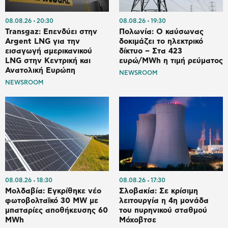
08.08.26
20:30
08.08.26
19:30
Transgaz: Επενδύει στην
Πολωνία: Ο καύσωνας
Argent LNG για την
δοκιμάζει το ηλεκτρικό
εισαγωγή αμερικανικού
δίκτυο – Στα 423
LNG στην Κεντρική και
ευρώ/MWh η τιμή ρεύματος
Ανατολική Ευρώπη
NEWSROOM
NEWSROOM
08.08.26
18:30
08.08.26
17:30
Μολδαβία: Εγκρίθηκε νέο
Σλοβακία: Σε κρίσιμη
φωτοβολταϊκό 30 MW με
λειτουργία η 4η μονάδα
μπαταρίες αποθήκευσης 60
του πυρηνικού σταθμού
MWh
Μόχοβτσε