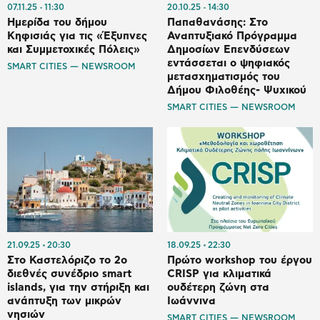
07.11.25
11:30
20.10.25
14:30
Ημερίδα του δήμου
Παπαθανάσης: Στο
Κηφισιάς για τις «Έξυπνες
Αναπτυξιακό Πρόγραμμα
και Συμμετοχικές Πόλεις»
Δημοσίων Επενδύσεων
εντάσσεται ο ψηφιακός
SMART CITIES — NEWSROOM
μετασχηματισμός του
Δήμου Φιλοθέης- Ψυχικού
SMART CITIES — NEWSROOM
21.09.25
20:30
18.09.25
22:30
Στο Καστελόριζο το 2ο
Πρώτο workshop του έργου
διεθνές συνέδριο smart
CRISP για κλιματικά
islands, για την στήριξη και
ουδέτερη ζώνη στα
ανάπτυξη των μικρών
Ιωάννινα
νησιών
SMART CITIES — NEWSROOM