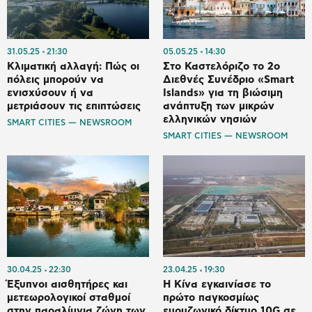
31.05.25
21:30
05.05.25
14:30
Κλιματική αλλαγή: Πώς οι
Στο Καστελόριζο το 2ο
πόλεις μπορούν να
Διεθνές Συνέδριο «Smart
ενισχύσουν ή να
Islands» για τη βιώσιμη
μετριάσουν τις επιπτώσεις
ανάπτυξη των μικρών
ελληνικών νησιών
SMART CITIES — NEWSROOM
SMART CITIES — NEWSROOM
30.04.25
22:30
23.04.25
19:30
Έξυπνοι αισθητήρες και
Η Κίνα εγκαινίασε το
μετεωρολογικοί σταθμοί
πρώτο παγκοσμίως
στην παραλίμνια ζώνη των
ευρυζωνικό δίκτυο 10G σε