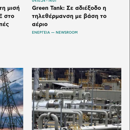
09.10.24
14:01
τη μισή
Green Tank: Σε αδιέξοδο η
Ε στο
τηλεθέρμανση με βάση το
πές
αέριο
ΕΝΕΡΓΕΙΑ — NEWSROOM