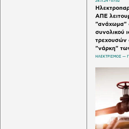
28.11.24
07:52
Ηλεκτροπαρ
ΑΠΕ λειτου
"ανάχωμα" 
συνολικού ι
τρεχουσών 
"νάρκη" τω
ΗΛΕΚΤΡΙΣΜΟΣ — 