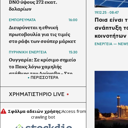
DNO ύψους 272 εκατ.
δολαρίων
19.12.25
08:47
Ποια είναι 
ΕΜΠΟΡΕΥΜΑΤΑ
16:00
Διευρύνεται η εθνική
ανάπτυξη τ
πρωτοβουλία για τις τιμές
κοινοτήτων
στο ράφι των σούπερ μάρκετ
ΕΝΕΡΓΕΙΑ — NEW
ΠΥΡΗΝΙΚΗ ΕΝΕΡΓΕΙΑ
15:30
Ουγγαρία: Σε κρίσιμο σημείο
το Πακς λόγω χαμηλής
στάθμης του Δούναβη – Στο
ΠΕΡΙΣΣΟΤΕΡΑ
10% η λειτουργία του
ΑΓΡΟΤΙΚΗ ΟΙΚΟΝΟΜΙΑ
15:00
ΧΡΗΜΑΤΙΣΤΗΡΙΟ LIVE
ΑΑΔΕ: Άνοιξε ξανά το
σύστημα ΕΑΕ 2025 για
διορθώσεις και
συμπληρώσεις στοιχείων
από τους παραγωγούς