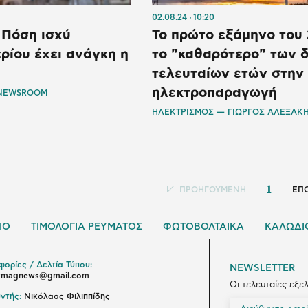
02.08.24
10:20
 Πόση ισχύ
Το πρώτο εξάμηνο του
ρίου έχει ανάγκη η
το "καθαρότερο" των 
τελευταίων ετών στην
ηλεκτροπαραγωγή
 NEWSROOM
ΗΛΕΚΤΡΙΣΜΟΣ — ΓΙΩΡΓΟΣ ΑΛΕΞΑΚ
1
Προηγούμενη
ΠΡΟΗΓΟΥΜΕΝΗ
Nex
ΕΠ
σελίδα
pag
ΙΟ
ΤΙΜΟΛΟΓΙΑ ΡΕΥΜΑΤΟΣ
ΦΩΤΟΒΟΛΤΑΙΚΑ
ΚΑΛΩΔΙ
ορίες / Δελτία Τύπου:
NEWSLETTER
ymagnews@gmail.com
Οι τελευταίες εξε
ντής:
Νικόλαος Φιλιππίδης