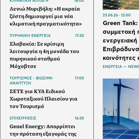
ΚΛΙΜΑΤΙΚΗ ΑΛΛΑΓΗ
18:00
Λενιώ Μυριβήλη: «Η ακραία
ζέστη δημιουργεί μια νέα
23.06.26
12:00
κλιματική πραγματικότητα»
Green Tank
συμμετοχή 
ΠΥΡΗΝΙΚΗ ΕΝΕΡΓΕΙΑ
17:30
ενεργειακή
Σλοβακία: Σε κρίσιμη
Επιβράδυνσ
λειτουργία η 4η μονάδα του
πυρηνικού σταθμού
κοινότητες
Μόχοβτσε
ΕΝΕΡΓΕΙΑ — NEW
ΤΟΥΡΙΣΜΟΣ - ΒΙΩΣΙΜΗ
17:00
ΑΝΑΠΤΥΞΗ
ΣΕΤΕ για ΚΥΑ Ειδικού
Χωροταξικού Πλαισίου για
τον Τουρισμό
ΕΠΙΧΕΙΡΗΣΕΙΣ
16:30
Genel Energy: Απορρίπτει
την πρόταση εξαγοράς της