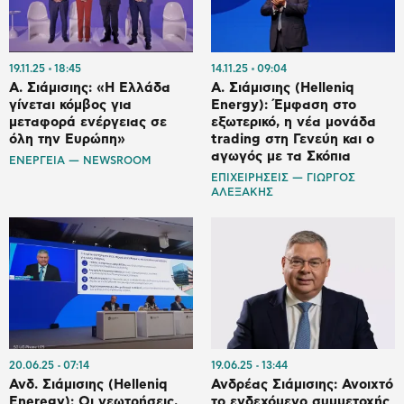
19.11.25
18:45
14.11.25
09:04
Α. Σιάμισιης: «Η Ελλάδα
Α. Σιάμισιης (Helleniq
γίνεται κόμβος για
Energy): Έμφαση στο
μεταφορά ενέργειας σε
εξωτερικό, η νέα μονάδα
όλη την Ευρώπη»
trading στη Γενεύη και ο
αγωγός με τα Σκόπια
ΕΝΕΡΓΕΙΑ — NEWSROOM
ΕΠΙΧΕΙΡΗΣΕΙΣ — ΓΙΩΡΓΟΣ
ΑΛΕΞΑΚΗΣ
20.06.25
07:14
19.06.25
13:44
Ανδ. Σιάμισιης (Helleniq
Ανδρέας Σιάμισιης: Ανοιχτό
Eneregy): Οι γεωτρήσεις,
το ενδεχόμενο συμμετοχής