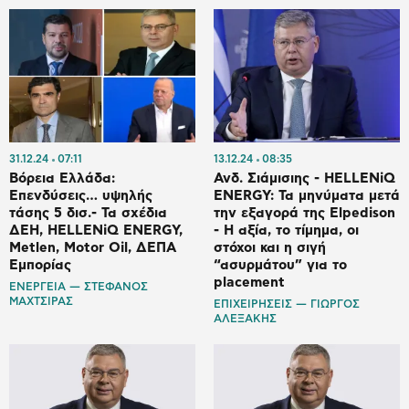
31.12.24
07:11
13.12.24
08:35
Βόρεια Ελλάδα:
Ανδ. Σιάμισιης - HELLENiQ
Επενδύσεις… υψηλής
ENERGY: Τα μηνύματα μετά
τάσης 5 δισ.- Τα σχέδια
την εξαγορά της Elpedison
ΔΕΗ, HELLENiQ ENERGY,
- Η αξία, το τίμημα, οι
Μetlen, Motor Oil, ΔΕΠΑ
στόχοι και η σιγή
Εμπορίας
“ασυρμάτου” για το
placement
ΕΝΕΡΓΕΙΑ — ΣΤΕΦΑΝΟΣ
ΜΑΧΤΣΙΡΑΣ
ΕΠΙΧΕΙΡΗΣΕΙΣ — ΓΙΩΡΓΟΣ
ΑΛΕΞΑΚΗΣ