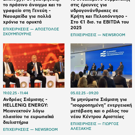
το πράσινο άνοιγμα και το
στις έρευνες για
γραφείο στη Γενεύη -
υδρογονάνθρακες σε
Ναυαρχίδα για πολλά
Κρήτη και Πελοπόννησο -
χρόνια τα ορυκτά
Στο €1 δισ. τα EBITDA του
2025
ΕΠΙΧΕΙΡΗΣΕΙΣ — ΑΠΟΣΤΟΛΟΣ
ΣΚΟΥΜΠΟΥΡΗΣ
ΕΠΙΧΕΙΡΗΣΕΙΣ — NEWSROOM
19.02.25
11:44
05.02.25
09:20
Ανδρέας Σιάμισιης -
Τα μηνύματα Σιάμισιη για
HELLENiQ ENERGY:
"ισορροπημένη" ενεργειακή
Μειονεκτούν λόγω
μετάβαση και ο ρόλος του
πλαισίου τα ευρωπαϊκά
νέου Κέντρου Αριστείας
διυλιστήρια
ΕΠΙΧΕΙΡΗΣΕΙΣ — ΓΙΩΡΓΟΣ
ΑΛΕΞΑΚΗΣ
ΕΠΙΧΕΙΡΗΣΕΙΣ — NEWSROOM