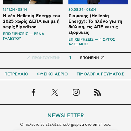
15.11.24
08:14
30.08.24
08:34
Η νέα Helleniq Energy του
Σιάμισιης (Helleniq
2025 χωρίς ΔΕΠΑ και με ή
Energy): Το πλάνο για τη
χωρίς Elpedison
διύλιση, τις ΑΠΕ και τις
εξορύξεις
ΕΠΙΧΕΙΡΗΣΕΙΣ — ΡΕΝΑ
ΓΑΛΙΩΤΟΥ
ΕΠΙΧΕΙΡΗΣΕΙΣ — ΓΙΩΡΓΟΣ
ΑΛΕΞΑΚΗΣ
1
Προηγούμενη
ΠΡΟΗΓΟΥΜΕΝΗ
Next
ΕΠΟΜΕΝΗ
σελίδα
page
ΠΕΤΡΕΛΑΙΟ
ΦΥΣΙΚΟ ΑΕΡΙΟ
ΤΙΜΟΛΟΓΙΑ ΡΕΥΜΑΤΟΣ
NEWSLETTER
Οι τελευταίες εξελίξεις καθημερινά στο email σας.